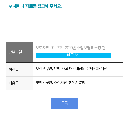
※ 세미나 자료를 참고해 주세요.
보도자료_19-7호_2019년 수입보험료 수정 전망_1.pdf
첨부파일
바로보기
보험연구원, 「경미사고 대인배상의 문제점과 개선방안」 정책토론회 개최
이전글
보험연구원, 조직개편 및 인사발령
다음글
목록