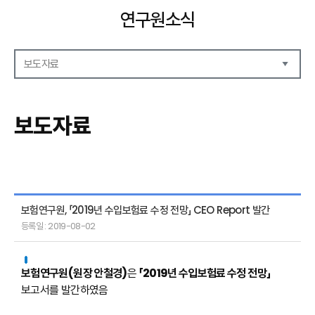
연구원소식
보도자료
공지사항
보도자료
보도자료
언론기고
연구원동정
보험연구원, 「2019년 수입보험료 수정 전망」 CEO Report 발간
등록일 : 2019-08-02
보험연구원(원장 안철경)
은
「2019년 수입보험료 수정 전망」
보고서를 발간하였음