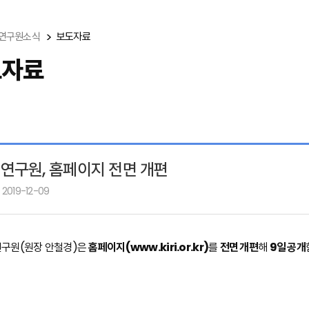
연구원소식
보도자료
도자료
연구원, 홈페이지 전면 개편
 2019-12-09
구원(원장 안철경)은
홈페이지(
www.kiri.or.kr)
를
전면 개편
해
9일 공개