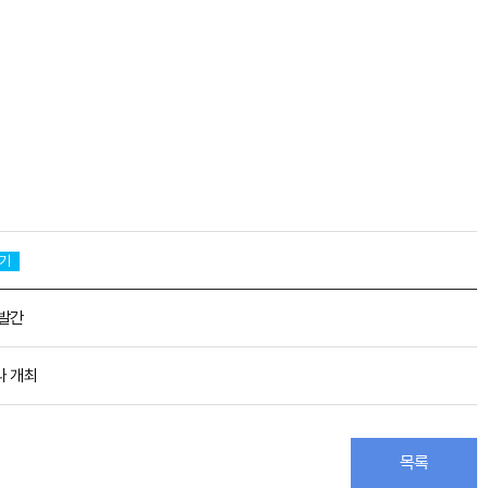
기
 발간
나 개최
목록