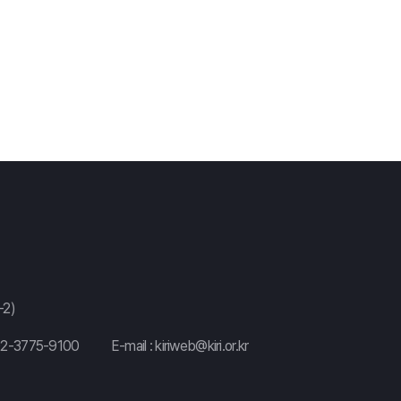
2)
02-3775-9100
E-mail :
kiriweb@kiri.or.kr