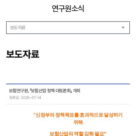
연구원소식
보도자료
공지사항
보도자료
보도자료
언론기고
연구원동정
보험연구원, 「보험산업 정책 대토론회」 개최
등록일 : 2025-07-14
“신정부의 정책목표를 효과적으로 달성하기
위해
”
보험산업의 역할 강화 필요