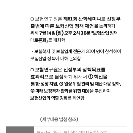
□
보험연구원은
제61회 산학세미나
로
신정부
논의
하기
출범에 따른 보험산업 정책 제언을
위해
7월 14일(월) 오후 2시 30분 『보험산업 정책
대토론회
』를 개최함
ㆍ보험학자 및 보험업계 전문가 30여 명이 참석하여
보험산업 정책에 대해 논의함
□
보험연구원
은
신정부의 정책목표를
효과적으로 달성
하기 위해서
① 혁신을
성장 지원, ② 일상 위험 관리 및 재난 대응 강화,
통한
③ 미래 보장격차 완화를 위한
대응
을 추진하여
보험산업의 역할 강화
를 제안함
(세부내용 별첨 참조)
보도자료_25-11_보험산업 정책 대토론회.pdf