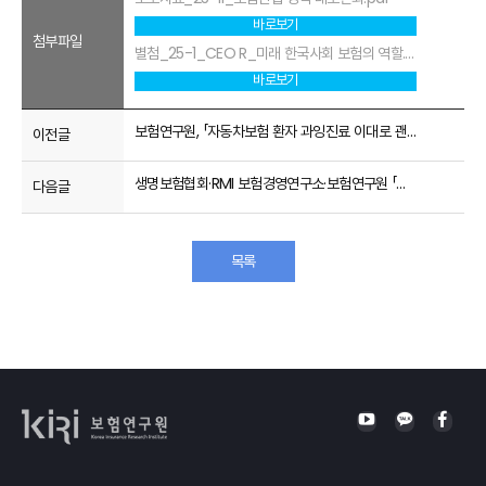
바로보기
첨부파일
별첨_25-1_CEO R_미래 한국사회 보험의 역할.pdf
바로보기
보험연구원, 「자동차보험 환자 과잉진료 이대로 괜찮은가?」 세미나 개최
이전글
생명보험협회·RMI 보험경영연구소·보험연구원 「초고령사회, 치매와 보험의 역할」 한·일 세미나 개최
다음글
목록