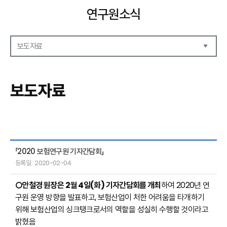
연구원소식
보도자료
공지사항
보도자료
보도자료
언론기고
연구원동정
「2020 보험연구원 기자간담회」
등록일 : 2020-02-04
○안철경 원장은
2월 4일(화) 기자간담회를 개최
하여 2020년 연
구원 운영 방향을 발표하고, 보험산업이 처한 어려움을 타개하기
위해 보험산업의 싱크탱크로서의 역할을 성실히 수행할 것이라고
밝혔음