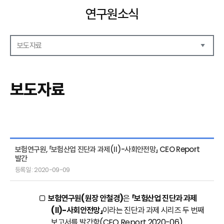
연구원소식
보도자료
공지사항
보도자료
보도자료
언론기고
연구원동정
보험연구원, 「보험산업 진단과 과제(Ⅱ)-사회안전망」 CEO Report
발간
등록일 : 2020-09-09
□
보험연구원(원장 안철경)
은
「보험산업 진단과 과제
(Ⅱ)-사회안전망」
이라는 진단과 과제 시리즈 두 번째
보고서를 발간함(CEO Report 2020-06)