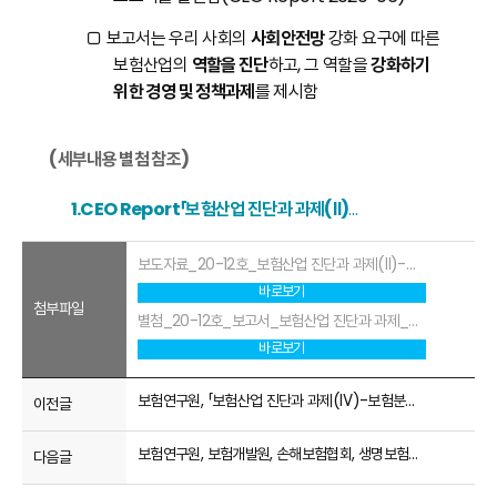
□
보고서는 우리 사회의
사회안전망
강화 요구에 따른
보험산업의
역할을 진단
하고, 그 역할을
강화하기
위한 경영 및 정책과제
를 제시함
(세부내용 별첨 참조)
1.CEO Report「보험산업 진단과 과제(Ⅱ)-사회안전망」
보도자료_20-12호_보험산업 진단과 과제(Ⅱ)-사회안전망.pdf
바로보기
첨부파일
별첨_20-12호_보고서_보험산업 진단과 과제_사회안전망.pdf
바로보기
보험연구원, 「보험산업 진단과 과제(Ⅳ)-보험분쟁과 법제」 CEO Report 발간
이전글
보험연구원, 보험개발원, 손해보험협회, 생명보험협회 「언택트 시대 인슈어테크와 보험산업 전망」 공동세미나 개최
다음글