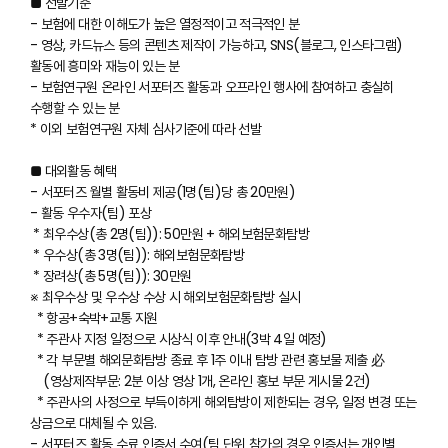
■ 선발기준
- 보험에 대한 이해도가 높은 열정적이고 적극적인 분
- 영상, 카드뉴스 등의 콘텐츠 제작이 가능하고, SNS(블로그, 인스타그램)
활동에 흥미와 재능이 있는 분
- 보험연구원 온라인 서포터즈 활동과 오프라인 행사에 참여하고 충실히
수행할 수 있는 분
* 이외 보험연구원 자체 심사기준에 따라 선발
■ 대외활동 혜택
- 서포터즈 월별 활동비 제공(1명(팀)당 총 20만원)
- 활동 우수자(팀) 포상
* 최우수상(총 2명(팀)): 50만원 + 해외보험문화탐방
* 우수상(총 3명(팀)): 해외보험문화탐방
* 장려상(총 5명(팀)): 30만원
※ 최우수상 및 우수상 수상 시 해외보험문화탐방 실시
* 항공+숙박+교통 지원
* 주관사 지정 일정으로 시상식 이후 안내(3박 4일 예정)
* 각 부문별 해외문화탐방 종료 후 1주 이내 탐방 관련 홍보물 제출 必
(영상제작부문: 2분 이상 영상 1개, 온라인 홍보 부문 게시물 2건)
* 주관사의 사정으로 부득이하게 해외탐방이 제한되는 경우, 일정 변경 또는
상금으로 대체될 수 있음.
- 서포터즈 활동 수료 인증서 수여(팀 단위 참가의 경우 인증서는 개인별