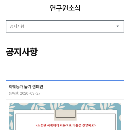
연구원소식
공지사항
공지사항
보도자료
공지사항
언론기고
연구원동정
화훼농가 돕기 캠페인
등록일 : 2020-03-27