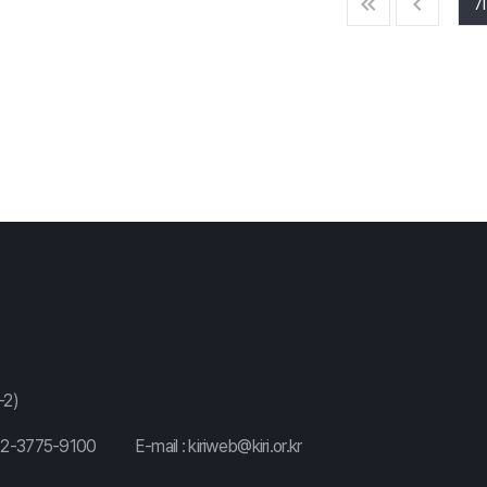
71
2)
02-3775-9100
E-mail :
kiriweb@kiri.or.kr