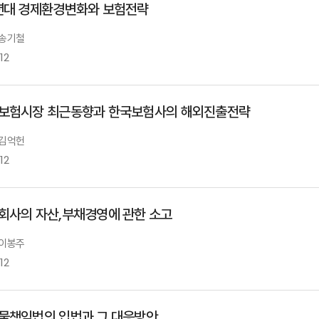
년대 경제환경변화와 보험전략
 송기철
12
보험시장 최근동향과 한국보험사의 해외진출전략
 김억헌
12
회사의 자산,부채경영에 관한 소고
 이봉주
12
물책임법의 입법과 그 대응방안