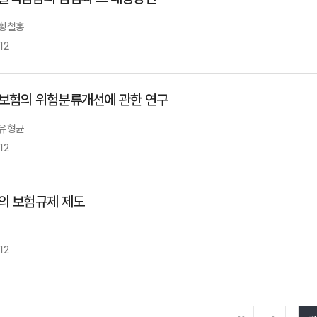
 황철홍
12
보험의 위험분류개선에 관한 연구
 유형균
12
의 보험규제 제도
12