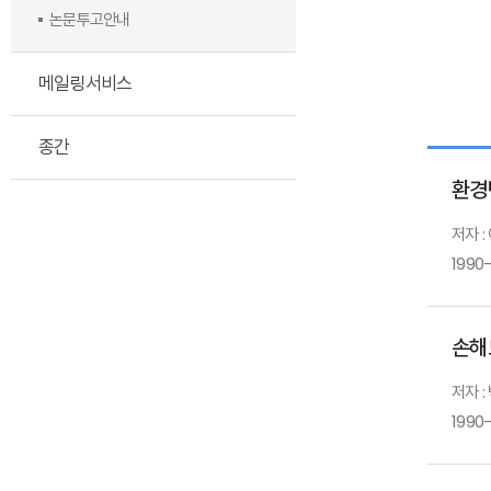
논문투고안내
메일링서비스
종간
환경
저자 :
1990-
손해
저자 :
1990-