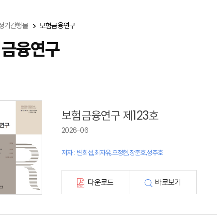
정기간행물
보험금융연구
험금융연구
보험금융연구 제123호
2026-06
저자 : 변희섭,최자유,오정현,장준호,성주호
다운로드
바로보기