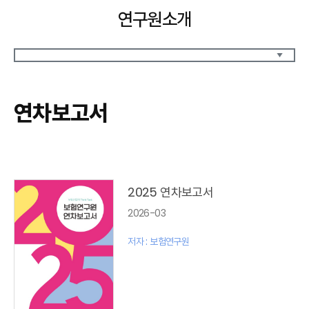
연구원소개
원장인사말
원장약력
연차보고서
역대 원장약력
설립목적 / 연혁
CI소개
연구원 조직
연구사업
찾아오시는길
2025 연차보고서
2026-03
저자 : 보험연구원