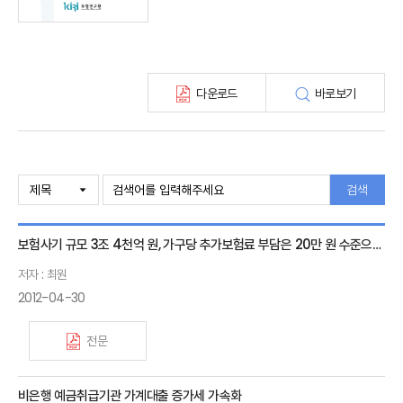
KIRI 고령화리뷰
KIRI 보험법리뷰
최신보험정보
최신 해외보험연구동향
다운로드
바로보기
연차보고서
보험총서
보험동향(종간)
해외 보험동향(종간)
보험회사 재무분석(종간)
검색
주간 해외보험동향(종간)
해외보험금융동향(종간)
보험사기 규모 3조 4천억 원, 가구당 추가보험료 부담은 20만 원 수준으로 추정
저자 : 최원
2012-04-30
전문
비은행 예금취급기관 가계대출 증가세 가속화