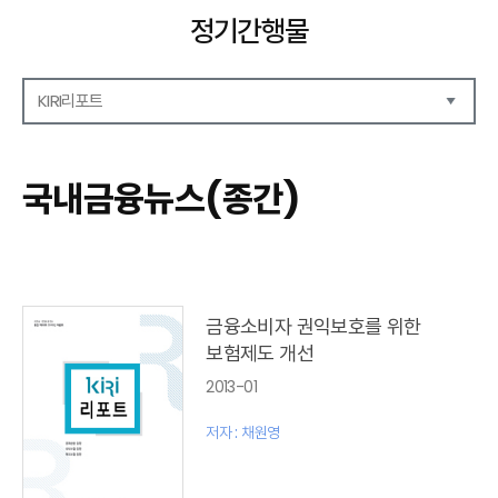
정기간행물
KIRI리포트
해외보험리포트
보험산업전망
국내금융뉴스(종간)
보험금융연구
KIRI 리포트
포커스
이슈 분석
글로벌 이슈
금융소비자 권익보호를 위한
금융시장 주요지표
보험제도 개선
리포트 모음집(종간)
2013-01
해외학술연구 분석(종간)
금융보험해설(종간)
저자 : 채원영
국내금융뉴스(종간)
해외금융뉴스(종간)