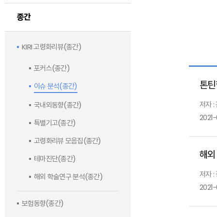
종간
KIRI 고령화리뷰(종간)
포커스(종간)
톤틴
이슈 분석(종간)
저자 :
국내외동향(종간)
2021-
특별기고(종간)
고령화리뷰 모음집(종간)
해외
테마진단(종간)
저자 :
해외 학술연구 분석(종간)
2021-
보험동향(종간)