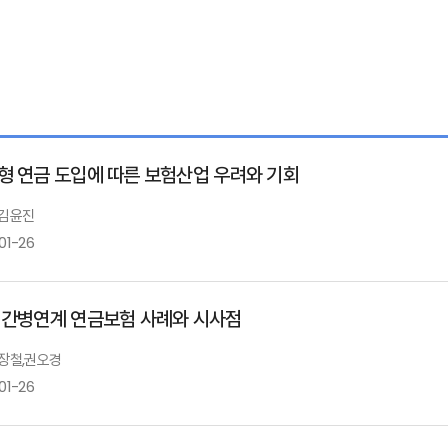
형 연금 도입에 따른 보험산업 우려와 기회
 김윤진
01-26
 간병연계 연금보험 사례와 시사점
 장철,권오경
01-26