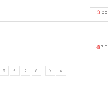
전문
전문
5
6
7
8