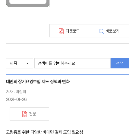
최신보험정보
최신 해외보험연구동향
연차보고서
보험총서
다운로드
바로보기
보험동향(종간)
해외 보험동향(종간)
보험회사 재무분석(종간)
주간 해외보험동향(종간)
해외보험금융동향(종간)
검색
대만의 장기요양보험 제도 정책과 변화
저자 : 박정희
2021-01-26
전문
고령층을 위한 다양한 비대면 결제 도입 필요성