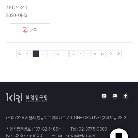
저자 : 안소영
2020-01-13
전문
1
2
3
4
5
6
7
8
9
10
(우)07325 서울시 영등포구 여의대로 70, ONE CENTINEL(여의도동 23-2)
사업자등록번호 : 107-82-14854
Tel :
02-3775-9000
Fax :02-3775-9100
E-mail :
kiriweb@kiri.or.kr