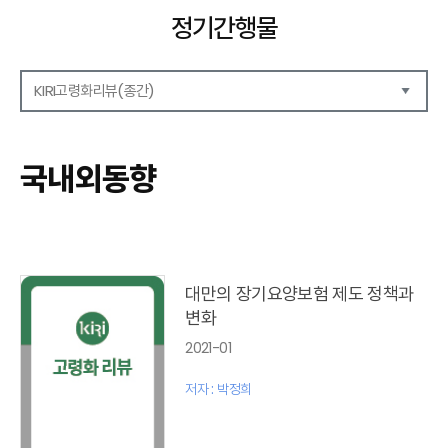
정기간행물
KIRI고령화리뷰(종간)
해외보험리포트
보험산업전망
국내외동향
보험금융연구
KIRI 리포트
KIRI 고령화리뷰
포커스(종간)
이슈 분석(종간)
대만의 장기요양보험 제도 정책과
해외 학술연구 분석(종간)
변화
국내외동향(종간)
2021-01
특별기고(종간)
고령화리뷰 모음집(종간)
저자 : 박정희
테마진단(종간)
KIRI 보험법리뷰