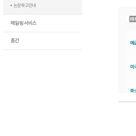
논문투고안내
IS
메일링서비스
종간
예
미
중
왜