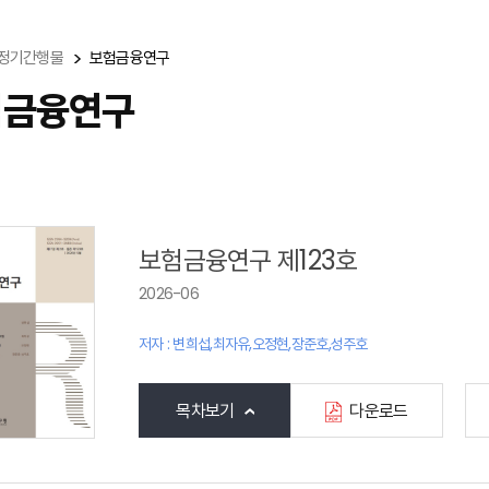
정기간행물
보험금융연구
험금융연구
보험금융연구 제123호
2026-06
저자 : 변희섭,최자유,오정현,장준호,성주호
목차보기
다운로드