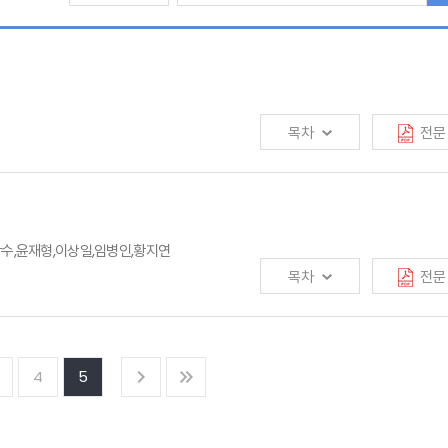
목차
전문
 Korea
서,오창수,윤재형,이상일,임병인,황지연
목차
전문
4
5