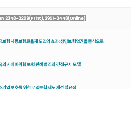
SN 2348-3209(Print), 2951-3448(Online)
금보험 차등보험료율제 도입의 효과: 생명보험업권을 중심으로
국의 사이버위험 보험 판례 법리의 간접 규제 모델
소기업 보호를 위한 무역보험 제도 개선 필요성
 퇴직연금 가입자는 위험회피 성향이 강한가?: 혁신저항이론 관점의 실증분석