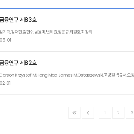
금융연구 제83호
: 김기덕,김재현,김헌수,남윤미,변혜원,장봉규,최원호,최창희
-05-01
금융연구 제82호
Households Debts and Financial Market Participation in
 Carson Krzystof M,Hong Mao James M,Ostaszewski,고방원,박규
02-01
생명보험산업의 연대적 성격에 관한 질적 연구
1
2
3
소득계층별 위험금융자산투자의 결정요인 분석
인구변화를 고려한 자동차보험 요율 최적화