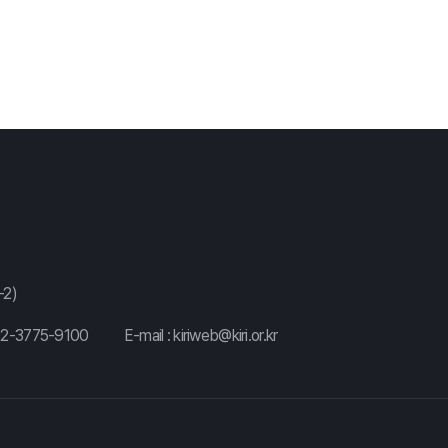
포아송 로그-이중선형 모형을 이용한 한국 남성 사망률의 베이지안 추정 및 활
상품다각화가 보험회사의 수익성에 미치는 영향 -국내 생명보험회사를 중심
국제회계기준(IFRS)하에서의 이율보증평가 -동적해지율 적용을 중심으로-
Optimization of Dynamic Cuaranteed Minimum Return, I
Risks And Benefit of Both Insurers And Consumers
The Performance Evaluation on the General Procedure fo
2)
02-3775-9100
E-mail :
kiriweb@kiri.or.kr