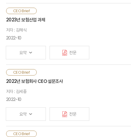
데이터센터 등의 위험관리 컨설팅 및 전용 상품 개발에 주목할
필요가 있음
원/달러 환율은 금년 9월 22일 1,400원을 넘어서는 등 가파른
CEO Brief
상승세를 보임에 따라 외환 당국은 과도한 쏠림 가능성을 우려함.
2023년 보험산업 과제
자기회귀모형을 이용하여 분석한 결과 원/달러 환율의 쏠림
저자 : 김해식
가능성은 서브 프라임 모기지 사태 이후 가장 높은 것으로 나타남.
또한 환율이 장기흐름 수준으로 돌아오는 회복력도 크게 약화된
2022-10
것으로 보임. 환율의 쏠림 가능성이 높다는 것은 향후 원/달러
환율이 빠르게 하락할 수 있다는 점을 시사하기 때문에 이에 대한
요약
전문
위험 관리가 필요해 보임
2023년 보험산업은 경기 불확실성, 제도 불확실성, 수요
CEO Brief
불확실성에 직면할 것으로 보임. 단기적으로는 고물가, 고금리,
2022년 보험회사 CEO 설문조사
고환율의 3고 환경에서 자산건전성과 유동성 관리에 주력하면서
저자 : 김세중
견실한 자본 관리와 적극적인 장기투자를 통하여 보험공급과 시장
안정화에 적극적으로 대응할 필요가 있음. 한편, 장기
2022-10
추세적으로는 IFRS와 친환경·친사회(ESG)의 영향을 가늠하기
어렵고 소비자의 구성 변화가 보험수요로 연결될 수 있는지도
요약
전문
불확실함. 따라서 IFRS가 시사하는 바와 같이 경영의 시계(Time
horizon)를 장기에 맞추고, 디지털 전환과 그린 전환을
사업모형에 내재화하는 데에 보험산업이 주력해야 할 것임
2022년 보험회사 CEO 설문조사는 각 보험회사 CEO들을
CEO Brief