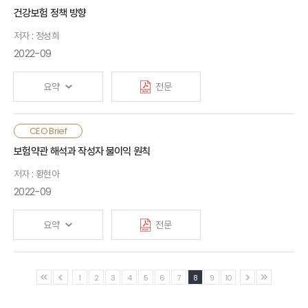
대상으로 현재 보험산업을 둘러싼 환경 변화와 미래 전략, 정책적
건강보험 정책 방향
요구 등에 대한 견해를 청취하고자 진행하였음. 설문조사 결과
저자 : 정성희
보험회사 CEO들은 최근 급격한 경제환경 변화의 부정적 충격을
우려하고 있으며, 경기둔화와 IFRS17 및 K-ICS 등 시가평가
2022-09
기반의 신제도 도입 등으로 2021년에 비해 단기 현안에 보다
집중하는 모습임. 2023년은 다양한 불확실성이 존재하는
요약
전문
시기이므로 슬기로운 생존전략이 필요할 것으로 보임
정부의 꾸준한 건강보험 보장성 강화 정책에도 불구하고 비급여의
CEO Brief
지속적인 증가는 건강보험 재정의 효율적 사용에 장애로 작용함.
보험약관 해석과 작성자 불이익 원칙
또한, 비급여의 통제관리 미흡으로 실손의료보험의 공급이
저자 : 황현아
위축되는 실정임. 국민건강보험의 효율적 재원 활용과
실손의료보험의 지속성 제고를 위해서는 비급여 공급의 효과적인
2022-09
관리 방안을 핵심으로 건강보장 정책을 마련할 필요가 있음.
민관협의 채널을 통해 과잉공급되는 비급여를 집중관리하고,
요약
전문
중장기적으로 비급여 관리기전 구축을 제안함
작성자 불이익 원칙은 책임성, 형평성, 투명성, 효용성 측면에서
1
2
3
4
5
6
7
8
9
10
보험의 역할 확대 및 소비자 보호에 기여해 왔음. 그러나 작성자
불이익 원칙은 보충적 해석 원칙으로, 약관의 불명확성 문제를