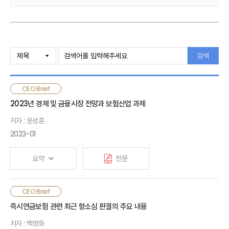
검색
CEO Brief
2023년 경제 및 금융시장 전망과 보험산업 과제
저자 : 윤성훈
2023-01
요약
전문
국제유가 급등, 통화 긴축 등으로 시작된 우리나라 경제성장률
CEO Brief
하락 추세가 2023년에도 지속될 것으로 전망됨. 2023년
즉시연금보험 관련 최근 항소심 판결의 주요 내용
소비자물가 상승세는 하향 추세로 전환되겠으나, 여전히 높은
저자 : 백영화
수준을 유지할 것으로 예상됨. 크게 확대된 금융시장 변동성은