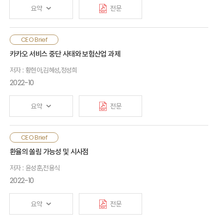
should closely monitor the following court
공정성을 강조하는 방향으로 규제의 흐름이 변화함. 그러나 국내
요약
전문
decisions.
실손의료보험의 경우 장기보험이고 전환비용이 매우 높다는
점에서 시장과 보험의 성격이 다르므로, 미국 자동차보험에 대한
규제 완화 논리를 그대로 적용하는 것에는 주의가 필요함
신용생명보험은 사망 등의 보험사고로 인하여 대출자가 대출금을
CEO Brief
상환하지 못할 때 보험회사가 대신 상환해주는 보험으로, “빚의
카카오 서비스 중단 사태와 보험산업 과제
대물림” 문제 해결에 유용한 상품으로 평가됨. 국내 신용생명보험
저자 : 황현아,김혜성,정성희
시장 규모는 매우 작은데, 이는 대출 소비자에 대한 보험 가입
권유가 불공정영업행위로 간주될 수 있어 은행이 신용생명보험
2022-10
판매에 적극적이지 않기 때문임. 그러나 신용생명보험은 소비자
편익 증대뿐만 아니라, 포용적 금융, 보험회사의 ESG 경영,
요약
전문
가계대출관리 및 금융 안정성 유지 측면에서 효과가 있으므로,
관련 규제 완화와 상품 개선 등의 노력이 필요함
대규모 손실이 발생한 카카오의 서비스 중단 사태는
CEO Brief
부가통신사업에서 발생한 최초 사례임. 부가통신사업자인
환율의 쏠림 가능성 및 시사점
카카오가 배상책임을 부담할지는 사고 원인 및 카카오 측에 귀책
저자 : 윤성훈,전용식
사유가 있는지 여부에 달려 있으며, 서비스 중단과 관련한 피해를
확정하고 배상책임보험의 보장이 확정되기까지 상당한 시일이
2022-10
소요될 것으로 예상됨. 한편, 이번 사건을 계기로 부가통신을
이용하는 소비자 보호를 위한 관련 규제 강화가 사회적 이슈로
요약
전문
부각되고 있음. 이와 관련하여 보험산업은 플랫폼 사업자와