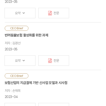
능력을 강화하고, 장기적인 전사 경영전략과 디지털전환 추진
2023-05
전략의 일관성을 제고할 필요가 있음. 또한 내부적으로 임직원의
데이터 활용역량 제고, 혁신행동을 유도하는 조직문화 조성이
요약
전문
필요하고, 외부적으로 디지털전환 관련 생태계에 대한 리더십
확장에 대한 검토가 필요함. 금융당국도 업무범위, 자회사 등
규제개선, 금융규제 샌드박스 활성화, 외부데이터와 내부데이터의
기후위기 심화로 환경 관련 신산업이 차세대 신성장 동력으로
CEO Brief
결합 지원 등을 통해 보험산업의 새로운 부가가치 창출을 촉진할
부상함에 따라 EU 및 미국에서 관련 시장을 선점하려는 정책이
반려동물보험 활성화를 위한 과제
필요가 있음
도입됨. EU와 미국은 각각 ‘탄소중립시대를 위한 그린딜
저자 : 김경선
산업계획’(2023년), 『인플레이션 감축법』(2022년) 제정을 통해
신기술 발전 지원과 글로벌 공급망 재편을 추진함. 글로벌 사례를
2023-05
참고하여 정부는 자국 기업 지원을 위한 통상정책을 검토하고,
The survey results suggest that insurers’ digital
보험산업은 탄소중립 경제 전환과정에서 지속가능 경영 및 성장
transformation levels have improved through
요약
전문
기회 발굴을 도모할 필요가 있음
COVID-19. However, to achieve market growth and
competitive edges, insurers should maintain
최근 반려동물보험에 대한 수요는 증가하고 있으나, 진료항목
CEO Brief
consistency between long-term business plans and
표준화, 진료부 공개 등 당면과제에 대한 소비자, 보험회사,
digital transformation strategies, build
As novel environmental technologies rise to address
보험산업의 지급결제 기반 신사업 모델과 시사점
동물병원·수의업계의 이해관계가 상이함에 따라 보험시장
organizational cultures to promote innovation and
the worsening climate crisis and become a new
저자 : 손재희
활성화가 빠르게 추진되지 못하고 있음. 반려동물보험 활성화를
exert strong leadership in the digital ecosystem.
growth engine for the global economy amid the
위해서는 정부 차원의 인프라 구축 노력뿐만 아니라, 보험업계와
2023-04
The financial authorities should help insurers to
net-zero transition, industrial policies are introduced
수의업계 간 협력 강화를 통해 동물병원의 자발적인 시장진입을
create value-added by realigning regulations
in the EU and the US to foster their leadership in