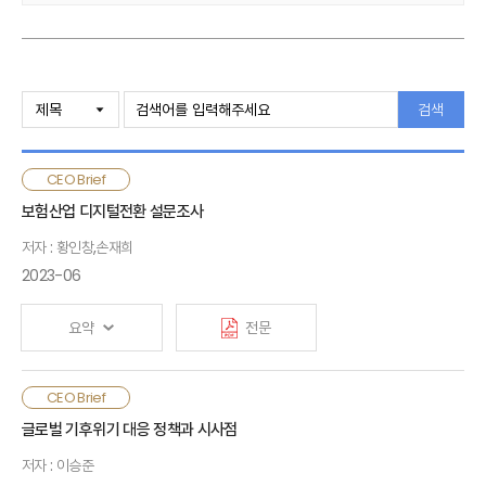
검색
CEO Brief
보험산업 디지털전환 설문조사
저자 : 황인창,손재희
2023-06
요약
전문
디지털전환 계획, ICT 활용, 조직형태 등을 살펴볼 때, 보험산업은
CEO Brief
코로나19 팬데믹을 거치면서 디지털전환 수준이 제고됨. 하지만
글로벌 기후위기 대응 정책과 시사점
디지털전환 추진이 고객서비스 강화를 넘어 시장 확장 및 경쟁력
저자 : 이승준
강화로 이어지기 위해서는 새로운 정보의 탐색과 해석에 대한