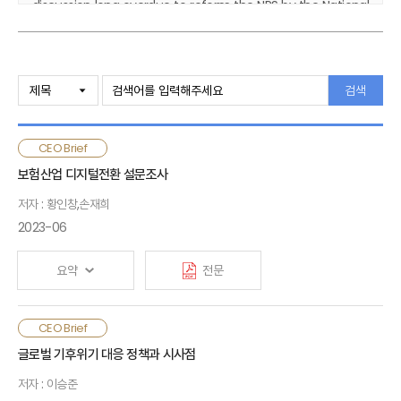
discussion long overdue to reform the NPS by the National
Assembly has stagnated due to the lack of consensus on
the target level of pension benefit (target income
replacement rate). In order to ensure adequate old-age
income security, not only public pension but also private
검색
pension should be comprehensively analyzed. Accordingly,
it is necessary to examine measures to expand old-age
income in the private pension sector, including whole-
CEO Brief
life(lifelong) annuitization of occupational pen
보험산업 디지털전환 설문조사
저자 : 황인창,손재희
2023-06
요약
전문
디지털전환 계획, ICT 활용, 조직형태 등을 살펴볼 때, 보험산업은
CEO Brief
코로나19 팬데믹을 거치면서 디지털전환 수준이 제고됨. 하지만
글로벌 기후위기 대응 정책과 시사점
디지털전환 추진이 고객서비스 강화를 넘어 시장 확장 및 경쟁력
저자 : 이승준
강화로 이어지기 위해서는 새로운 정보의 탐색과 해석에 대한