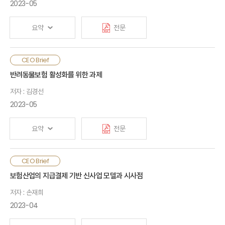
능력을 강화하고, 장기적인 전사 경영전략과 디지털전환 추진
2023-05
전략의 일관성을 제고할 필요가 있음. 또한 내부적으로 임직원의
데이터 활용역량 제고, 혁신행동을 유도하는 조직문화 조성이
요약
전문
필요하고, 외부적으로 디지털전환 관련 생태계에 대한 리더십
확장에 대한 검토가 필요함. 금융당국도 업무범위, 자회사 등
규제개선, 금융규제 샌드박스 활성화, 외부데이터와 내부데이터의
기후위기 심화로 환경 관련 신산업이 차세대 신성장 동력으로
CEO Brief
결합 지원 등을 통해 보험산업의 새로운 부가가치 창출을 촉진할
부상함에 따라 EU 및 미국에서 관련 시장을 선점하려는 정책이
반려동물보험 활성화를 위한 과제
필요가 있음
도입됨. EU와 미국은 각각 ‘탄소중립시대를 위한 그린딜
저자 : 김경선
산업계획’(2023년), 『인플레이션 감축법』(2022년) 제정을 통해
신기술 발전 지원과 글로벌 공급망 재편을 추진함. 글로벌 사례를
2023-05
참고하여 정부는 자국 기업 지원을 위한 통상정책을 검토하고,
The survey results suggest that insurers’ digital
보험산업은 탄소중립 경제 전환과정에서 지속가능 경영 및 성장
transformation levels have improved through
요약
전문
기회 발굴을 도모할 필요가 있음
COVID-19. However, to achieve market growth and
competitive edges, insurers should maintain
최근 반려동물보험에 대한 수요는 증가하고 있으나, 진료항목
CEO Brief
consistency between long-term business plans and
표준화, 진료부 공개 등 당면과제에 대한 소비자, 보험회사,
digital transformation strategies, build
As novel environmental technologies rise to address
보험산업의 지급결제 기반 신사업 모델과 시사점
동물병원·수의업계의 이해관계가 상이함에 따라 보험시장
organizational cultures to promote innovation and
the worsening climate crisis and become a new
저자 : 손재희
활성화가 빠르게 추진되지 못하고 있음. 반려동물보험 활성화를
exert strong leadership in the digital ecosystem.
growth engine for the global economy amid the
위해서는 정부 차원의 인프라 구축 노력뿐만 아니라, 보험업계와
2023-04
The financial authorities should help insurers to
net-zero transition, industrial policies are introduced
수의업계 간 협력 강화를 통해 동물병원의 자발적인 시장진입을
create value-added by realigning regulations
in the EU and the US to foster their leadership in