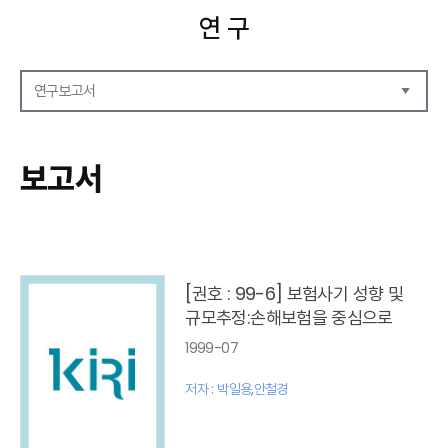
연 구
연구보고서
연구보고서
CEO Report
보고서
CEO Brief
영상자료
발간 보고서 리스트
[권호 : 99-6] 보험사기 성향 및
규모추정:손해보험을 중심으로
1999-07
저자 : 박일용,안철경