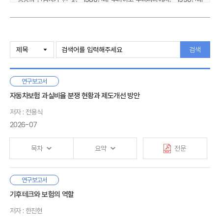
후반들어 보험사기에 대하여 본격적으로 관심을 기울이고 있다. 한때는
보험사기적발 노력이 보험회사의 영업경쟁에 부정적인 요인으로
작용되거나 반소비자 운동으로 인식될까봐 두려워하기도 하였다. 그러나
서론
Ⅰ.
이제는 보험회사에 있어서는 위험관리를 통한 수익성 증대가 보다 중요한
검색
문제로 부각되고 있고 보험사기로 인한 손실이 선량한 다수의
소비자에게로 광범위하게 악영향을 미치게 된다는 인식이 확산됨에 따라
보험회사, 감독기관 및 보험소비자에 이르기까지 깊은 관심을 기울이고
보험사기의 의의 및 현황
Ⅱ.
연구보고서
있는 실정이다.
1. 보험사기의 개념이해
자동차보험 과실비율 분쟁 현황과 제도개선 방안
2. 우리나라의 보험사기 적발 현황
요사이 매스컴의 잦은 보도로 보험사기의 심각성을 고취시키고는 있으나
저자 : 전용식
3. 보험사기의 증가이유
아직도 이에 대한 기초적이고 체계적인 조사·연구가 이루어지지 않고 있던
2026-07
차에 우리원 보험연구소에서는 보험사기에 관한 기초적 분석을 토대로
실무적 자료를 제공하고자 하는 목적에서 보험사기의 성향 및 규모추정에
관한 연구보고서를 발간하게 되었다.
목차
요약
전문
보험사기의 유형 및 사례
Ⅲ.
이 보고서가 다소 미흡할 점이 있겠지만 아직까지도 보험사기에 관한
1. 보험사기의 유형
기초적 연구인 성향분석 및 규모추정 에 관한 국내의 연구가 전무한
2. 보험사기 사례
자동차사고 과실비율은 사고와 관련된 운전자, 보행자, 자전거
연구보고서
상태에서 발간되는 만큼 시작으로서의 의의가 있을 것으로 생각되며, 향후
Ⅰ. 서론
3. 미국의 보험사기 유형
등의 사고책임을 나타낸다. 상대방에게 배상해야 하는 손해액은
기후테크와 보험의 역할
보험사기 방지대책을 수립하거나 연구함에 있어 보험업계, 학계 및
1. 연구의 필요성 및 목적
상대방 손해액에 본인의 과실비율을 적용해서 결정된다. 수리비·
정책당국이 참고할 수 있는 자료로 유용하게 활용될 수 있기를 기대한다.
2. 연구의 범위와 방법
저자 : 한진현
치료비 등의 손해액은 실제 발생한 비용을 기준으로 결정되기