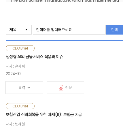
The loan transfer infrastructure, which was implemented
for the first time in the world on 31 May 2023, has been
credited for promoting competition among financial
institutions and thereby contributing to the reduction of
interest burden on consumers. However, concerns have
검색
been raised about the potential deterioration of the credit
assessment function, which aims to address information
asymmetries as well as the negative impact on the
CEO Brief
market concentration of credit brokerage platforms.
생성형 AI의 금융서비스 적용과 이슈
Loan-to-loan transfers should be promoted to enhance
consumer protection and improve the efficiency. In
저자 : 손재희
addition, in order to address the issues on the deterioration
2024-10
of credit assessment functions and the concentration of
the market, measures to expand information provision,
요약
전문
ensure fair credit assessment procedures and strengthen
risk management against reliance on specific platforms
are necessary.
생성형 AI는 이용자가 인간의 언어로 자연스럽게 AI와 상호작용을
CEO Brief
할 수 있다는 점에서 향후 일하는 방식과 소비경험 방식의 변화를
보험산업 신뢰회복을 위한 과제(Ⅱ): 보험금 지급
가져올 수 있음. 현재 글로벌 보험회사들의 생성형 AI 적용은 사내
저자 : 변혜원
운영 효율화에 우선 적용하는 등 아직 초기 단계이나 점차 활용