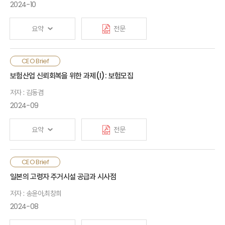
범위를 넓히고 있음. AI의 적용에 대한 기대가 높지만 동시에
2024-10
활용에 따른 다양한 잠재위험이 발생할 수 있음. 신뢰성의 확보가
우선인 보험업권의 특성을 고려할 때 사용 데이터에 대한 관리체계
요약
전문
구축, 결과물에 대한 지속적인 검증과 체계적인 임직원 교육 등
안전한 AI 활용을 위한 고민이 요구됨
소비자는 보험금 수급 시점에 보험회사와 많은 상호작용을 하므로,
CEO Brief
Generative AI, with its capacity for seamless
보험금 지급 과정은 보험판매 과정과 더불어 소비자의 보험신뢰도
보험산업 신뢰회복을 위한 과제(Ⅰ): 보험모집
interaction in human language, has the potential to
형성에 결정적인 역할을 함. 보험금 지급 과정에서의 소비자신뢰
revolutionize both the way we work and how we
저자 : 김동겸
약화를 경감하기 위해서는, 보험설계사 대상 보험금 지급 교육
consume. Currently, global insurance companies
강화, 보험금지급 조건 확인 도구 제공 등을 통해 보험금 청구
2024-09
are in the early stages of implementing generative
편이성을 높이고, 손해사정 시 의사소통 개선, 손해사정 위탁의
AI, focusing primarily on enhancing operational
공정성 강화, 의료자문기관 선정 및 공시 개선 등 손해사정과
요약
전문
efficiency within the organization. However, the
의료자문에 대한 신뢰성 개선에 노력해야 함
scope of its application is gradually expanding. While
the expectations for the execution of AI are high, its
Since consumers interact with insurers primarily
보험계약의 장기성, 무형 서비스 거래, 대면접촉을 통한 높은 보험
CEO Brief
adoption brings various potential risks. In an industry
when they buy insurance and receive claim
가입 비율 등을 고려할 때, 모집시장에서 거래당사자 간 신뢰
일본의 고령자 주거시설 공급과 시사점
where trust and reliability are paramount,
benefits, these processes play a crucial role in
형성은 필수적임. 그러나 판매인력 확보를 위한 회사 간 경쟁과
particularly in insurance, careful consideration is
shaping consumer trust in the industry. To enhance
저자 : 송윤아,최창희
단기성과 위주의 수수료 체계는 모집시장 질서를 훼손하고 소비자
essential to ensure safe AI usage. This requires the
consumer trust during the claims process, insurers
신뢰 저하로 이어짐. 보험회사와 판매회사는 모집시장에서의 신뢰
2024-08
development of robust data management
should alleviate the burden of filing claims by
회복을 위해 단기적 이익 추구에서 벗어나, 고객과 긍정적 관계를
frameworks, continuous validation of AI-generated
strengthening claims education for insurance