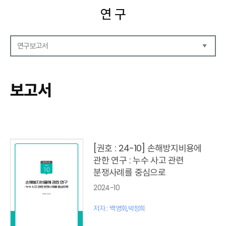
연 구
연구보고서
연구보고서
CEO Report
보고서
CEO Brief
영상자료
발간 보고서 리스트
[권호 : 24-10] 손해방지비용에
관한 연구 : 누수 사고 관련
분쟁사례를 중심으로
2024-10
저자 : 백영화,박정희