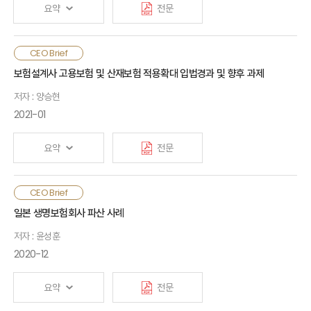
상품개발 및 장기투자 환경을 조성하고 새로운 지급여력제도의
요약
전문
연착륙을 유도해야 함
외화보험은 유학자금 및 안전자산 확보와 같은 외화 수요 및
CEO Brief
원화보험 대비 높은 금리 등으로 인해 최근 판매가 급증하였음.
보험설계사 고용보험 및 산재보험 적용확대 입법경과 및 향후 과제
그러나 소비자의 환위험에 대한 이해가 부족할 경우, 환차손으로
저자 : 양승현
인한 민원 발생 우려가 있는 상품임. 따라서 보험회사는
보험설계사의 교육과 상품설명을 강화하고, 금융당국은
2021-01
불완전판매 예방을 위해 표준화된 가이드라인을 제시하고 시장이
과열되지 않도록 관리할 필요가 있음
요약
전문
2021년 7월 보험설계사 등 특수형태근로종사자의 고용보험
CEO Brief
당연가입 및 산재보험 적용확대를 내용으로 하는 개정 법률이
일본 생명보험회사 파산 사례
시행되면서, 보험산업 및 고용에 상당한 파급효과가 예상됨. 정부
저자 : 윤성훈
당국은 폭 넓은 의견수렴을 통해 사회안전망 확보라는 입법 취지와
함께 산업과 고용안정성에 미칠 영향을 모두 고려한 합리적
2020-12
실행방안을 마련하고, 보험회사는 이를 위해 적극적으로 의견을
개진할 필요가 있음
요약
전문