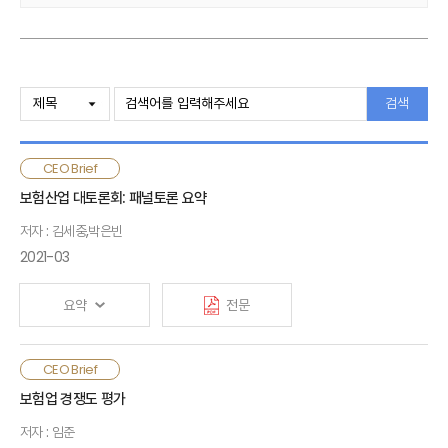
검색
CEO Brief
보험산업 대토론회: 패널토론 요약
저자 : 김세중,박은빈
2021-03
요약
전문
보험산업은 구조적인 환경변화에 놓여 있으며, 코로나19 이후
CEO Brief
상품 및 채널에 대한 소비자의 디지털화 요구, 빅테크와 같은
보험업 경쟁도 평가
새로운 경쟁자의 출현 등으로 그 어느 때보다 생존을 위한
저자 : 임준
혁신과 변화가 필요한 상황임. 한편 보험산업의 자생력과