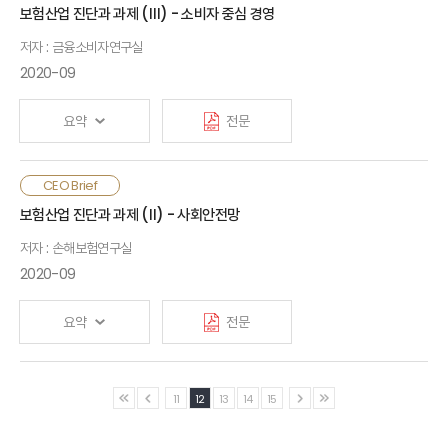
측면이 있고, 보험금 누수 방지 및 약관 해석기준 정립 등 분쟁의
보험산업 진단과 과제 (Ⅲ) - 소비자 중심 경영
순기능도 있음. 따라서, 보험분쟁 자체를 부정적으로 보고 분쟁
저자 : 금융소비자연구실
건수를 감소시키는 데 주력하기보다, 발생한 분쟁을 합리적으로
해결할 수 있는 내용적·절차적 기준을 마련하는 것이 중요함. 또한,
2020-09
민사분쟁에 대한 감독당국의 직·간접 개입은 법적 근거를 명확히
할 필요가 있고, 보험사기의 경우 적발 이후 단계를 종합적으로
요약
전문
파악할 수 있는 시스템이 필요함
보험회사의 소비자보호 개선 노력에도 불구하고 이러한 노력이
CEO Brief
소비자의 기대수준에는 미치지 못하는 것으로 보임. 보험회사와
보험산업 진단과 과제 (Ⅱ) - 사회안전망
소비자 간 간극을 좁히기 위해서는 판매행태 개선, 보상서비스
저자 : 손해보험연구실
개선, 소비자 보험이해도 제고가 필요함. 첫째, 판매자 보상체계가
소비자와의 이해상충을 조장할 여지가 있는지 점검·개선해야 하며,
2020-09
판매자 책임과 윤리의식을 강화하는 영업문화를 구축해야 함.
요약
전문
둘째, 보험상품 단순화를 통해 불필요한 오해나 분쟁을 예방할
필요가 있으며, 심사의 일관성·투명성 개선과 위탁 손해사정사에
대한 내부통제 강화가 필요함. 셋째, 정보기술(ICT)을 활용한
고령사회 진입과 위험의 다변화에 따라 소득·건강 지원 및 실생활
소비자 주의환기, 이해도 제고 방법을 적극적으로 개발하고,
11
12
13
14
15
안전을 위한 사회안전망으로써 보험산업의 역할 강화가 요구됨.
마이데이터를 사용하여 소비자에게 보험금 청구 가능 여부나
노후 소득보장에 대한 공적연금의 한계를 보완하기 위해
보장에 대한 설명을 하는 방법도 고민해야 할 것임