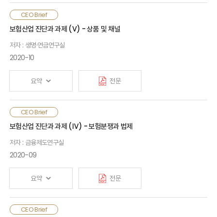
일본 중소형 생명보험회사 파산 원인은 첫째, 정부나 생명보험업계
CEO Brief
모두 ALM에 대한 이해 없이 정책 목표와 경영 목표를 추구하여
보험산업 진단과 과제 (Ⅴ) - 상품 및 채널
자산 거품기에 높은 예정이율을 보장하는 저축성보험이
저자 : 생명·연금연구실
급성장했고, 자산 거품 붕괴 이후 이차역마진이 대규모로 발생함.
둘째, 자산운용 능력이 크게 부족했고 저축성보험 특성에 부합한
2020-10
위험관리도 이루어지지 않음. 셋째, 경영진은 리더십이 없거나
독단적이었고, 자산운용이나 계리를 잘 이해하지 못해 자산운용을
요약
전문
영업에 종속시켰으며, 경영에 대한 대내·외 감시기능이 작동하지
않음. 이를 계기로 일본 생명보험회사는 자본을 확충하고 자산 및
부채 듀레이션 갭을 축소하였으며, 통합위험관리시스템 도입 및
건전한 보험영업생태계 조성을 위해 취약한 내부통제 시스템,
CEO Brief
회사의 내재가치(Embedded Value) 공시 등을 통해 내·외부
공급자 중심의 판매방식을 개선할 필요가 있음. 보험회사는 강화된
보험산업 진단과 과제 (Ⅳ) - 보험분쟁과 법제
규율을 강화하였고, 외형 성장보다는 수익성 개선을 위해 노력함
내부통제시스템을 기초로 고객경험을 늘릴 수 있는 방향으로 상품
저자 : 금융제도연구실
및 서비스 체계를 구축하고, 소비자 행태를 반영한 모집체계를
마련할 필요가 있음. 정책당국은 비대면 환경으로의 전환,
2020-09
제판분리 현상을 고려하여 규제체계를 정비할 필요가 있음
요약
전문
보험은 계약 및 급부의 특성으로 인해 일정부분 분쟁이 불가피한
CEO Brief