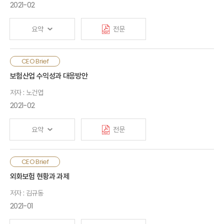
기회요인에 대한 희망도 공존함. 보험산업은 해외진출 및
2021-02
신사업영역 확대, 공사협력과 재난위험 대응, 디지털 환경에
적합한 상품 및 판매채널 구축, 타 업권과의 협력 및 상생 방안
요약
전문
마련 등에 대한 근본적인 고민이 필요함
본 보고서는 2021년 3월 5일 보험연구원이 개최한 "포스트
생명보험은 전체를 하나의 시장으로 획정하여 경쟁도를 평가한
CEO Brief
코로나 시대 보험산업 대토론회" 중 패널토론 내용을 요약한
결과 경쟁시장으로 평가되었음. 손해보험은 보험종목별로
보험산업 수익성과 대응방안
것임
구분하여 평가하였는데, 일반손해보험은 집중시장, 자동차보험과
저자 : 노건엽
장기손해보험은 경쟁시장으로 평가되었음. 국내 보험시장의 경우
대토론회 영상 바로가기
▶▶▶
경쟁도 측면에서 심각한 문제가 있다고 보기는 어려우나
2021-02
시장구조적 측면에서 개선의 여지는 있음. 특히, 보험회사 규모나
조직형태 등의 측면에서 다양성을 제고하기 위한 정책적 노력이
요약
전문
필요함. 최근 금융당국은 보험회사 규모 측면에서의 다양성 제고를
위해 소액단기보험업 제도를 도입하였고, 조직형태 측면에서의
다양성 제고를 위해 인가정책(1사 1라이센스) 유연화를 검토하고
2019년 말 이익규모는 자본비용을 고려한 필요이익의 절반에
CEO Brief
있음
불과할 정도로 과부족 상황임. 보험산업 수익성 악화는 구조적인
외화보험 현황과 과제
원인에 기인하기 때문에 보다 장기적이고 근본적인 개선노력이
저자 : 김규동
요구되며, 저성장 환경에서 보유계약 관리에 집중할 필요가 있음.
보험회사는 장기적인 플랜을 수립하고, 고금리 보유계약 이전
2021-01
방안도 고려할 필요가 있음. 감독당국은 보험회사의 창의적