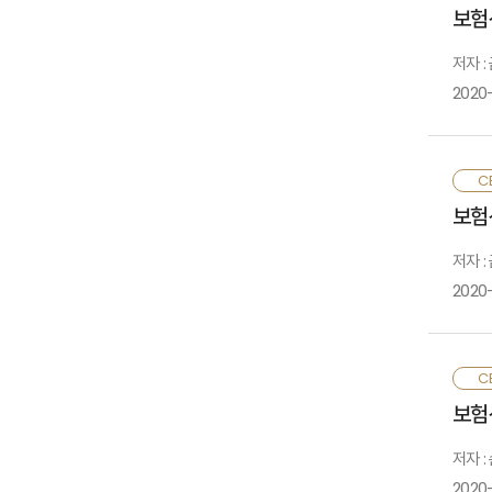
늘
보험
고
저자 
2020
보
CE
자
보험
민
저자 
2020
보
CE
판
보험
책
저자 
둘
2020