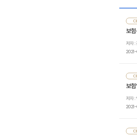
CE
보험
저자 
2021
보
CE
생
보험
대
저자 :
본
2021-
생
CE