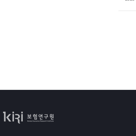
정
하
고
한
경