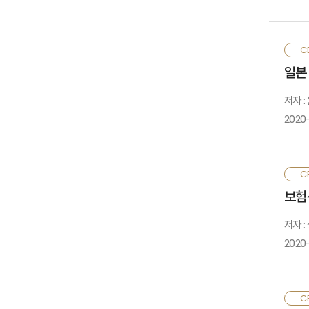
2
CE
파
일본
마
저자 :
2020-
일
CE
보
보험산
이
감
저자 
(
2020
건
CE