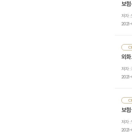
보험
측
측
저자 :
2021-
2
CE
근
외화
필
저자 :
2021-
외
CE
부
보험
표
저자 :
2021-