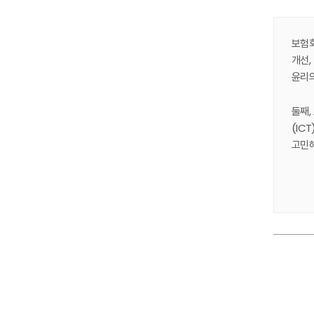
보험회
개선,
윤리의
둘째,
(IC
고민해