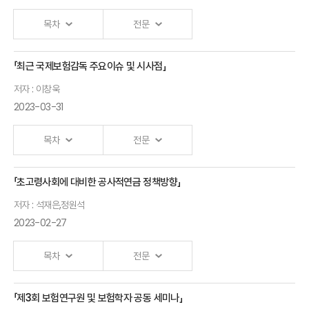
부위원장
한국보험계리사회
목차
전문
축사
부회장
차수환
「최근 국제보험감독 주요이슈 및 시사점」
개회사
금융감독원
저자 : 이창욱
부원장보
2023-03-31
안철경
원장
반려동물보험과
목차
전문
인슈어테크
축사
김정은
「초고령사회에 대비한 공사적연금 정책방향」
최근
스몰티켓 대표
허창헌
저자 : 석재은,정원석
국제보험감독
보험개발원
2023-02-27
주요이슈 및
반려동물보험의
원장
시사점
실효성 강화
목차
전문
이창욱 교수
강상욱
모빌리티 시대
(경희대학교)
삼성화재 수석
「제3회 보험연구원 및 보험학자 공동 세미나」