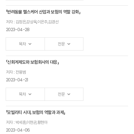
손재희
연구위원
「반려동물 헬스케어 산업과 보험의 역할 강화」
ILS(보험연계증권)
저자 : 김정은,강상욱,이은주,김경선
현황과 주요 이슈
디지털
2023-04-28
조영현 보험연구원
치료제를
연구위원
활용한
목차
전문
정신건강관리
「신회계제도와 보험회사의 대응」
강성지 웰트
개회사
대표
저자 : 전용범
2023-04-21
안철경
원장
목차
전문
축사
「모빌리티 시대, 보험의 역할과 과제」
신회계제도와
김소영
저자 : 박세훈,이현균,황현아
보험회사의 대응
금융위원회
2023-04-06
전용범