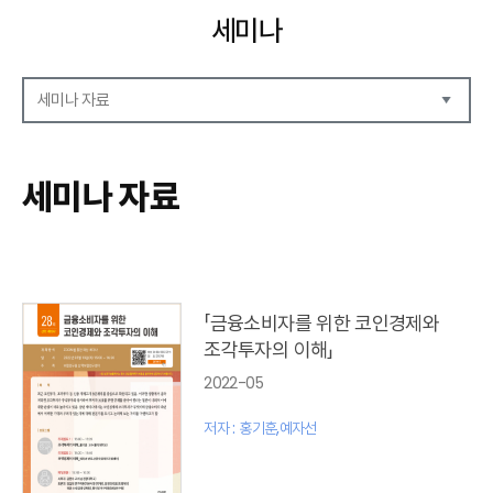
세미나
세미나 자료
세미나 자료
세미나 안내
세미나 자료
세미나 포토
「금융소비자를 위한 코인경제와
조각투자의 이해」
2022-05
저자 : 홍기훈,예자선