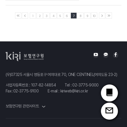
지속가능한
자동차보험의
이은화 박사
Profitability and
다층
과제
Safety in the
기본보장
Ⅰ.「국민건강보험의 비급여 진료비 관리방안」
1
2
3
4
5
6
7
8
9
10
황현아
General
방안
보험연구원
발표자 : 김진현
Insurance
서울대학교 교수
연구위원
석재은
Industry
Ⅱ.「실손의료보험 가격 규제 현황과 과제」
한림대학교
정중영 동의대학교 교수
발표자 : 김경선
보험연구원 연구위원
교수
Healthcare
Ⅲ.「실손의료보험 지속성 제고를 위한 과제」
expenditure and
공적연금
발표자 : 정성희
health insurance
보험연구원 산업연구실장
개혁에 따른
(우)07325 서울시 영등포구 여의대로 70, ONE CENTINEL(여의도동 23-2)
demand under a
사적연금의
사업자등록번호 : 107-82-14854
Tel :
02-3775-9000
two-argument
보완적 활용
Fax :02-3775-9100
E-mail :
kiriweb@kiri.or.kr
utility
정원석
보험연구원
홍지민 숭실대학교 교수
보험연구원 관련사이트
연구위원