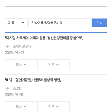
(한국핀테크지
원센터)
검색
「디지털 치료제의 이해와 활용: 정신건강관리를 중심으로」
저자 : 손재희,강성지
2023-06-27
목차
전문
「ILS(보험연계증권) 현황과 활성화 방안」
디지털
저자 : 조영현
치료제의
2023-05-19
이해와
활용
목차
전문