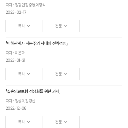
항공기보험의
개회사
저자 : 정광민,정중영,이항석
과제
반려동물보험
2023-02-17
안철경
박세훈
인프라 및
원장
한국법제연구원
제도 개선의
목차
전문
연구위원
필요성
축사
이은주
「이해관계자 자본주의 시대의 전략경영」
A Brief Review on
모빌리티
양재진
메리츠화재
저자 : 이은화
Cyber Risk
시대
한국사회보장학회
수석
2023-01-31
Research and
해상보험의
회장
반려동물보험
Spatial Features
과제
목차
전문
활성화를
of Cyber Risk
축사
이현균
위한 과제
Interdependency
정희수
한국법학원
「실손의료보험 정상화를 위한 과제」
김경선
이해관계자
생명보험협회
연구위원
정광민 포항공과대학교
보험연구원
저자 : 정성희,김경선
자본주의
회장
교수
2022-12-08
연구위원
시대의
모빌리티
Balancing
공적연금의
전략경영
시대
Growth,
목차
전문