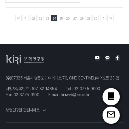
Ⅰ.「사적연금의 사회안전망 역할과 정책방안」 발표자 :류건식
21
22
23
24
25
26
27
28
29
30
(우)07325 서울시 영등포구 여의대로 70, ONE CENTINEL(여의도동 23-2)
사업자등록번호 : 107-82-14854
Tel :
02-3775-9000
Fax :02-3775-9100
E-mail :
kiriweb@kiri.or.kr
보험연구원 관련사이트