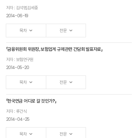
Ⅰ.「Changes in the Korea Insurance Market and
저자 : 김석영,김세중
their Implications to the Risk
Management」 발표자 :보험연구원 외
2014-06-19
목차
전문
「금융위원회 위원장, 보험업계 규제관련 간담회 발표자료」
저자 : 보험연구원
2014-05-20
목차
전문
「한국연금 어디로 갈 것인가?」
Ⅰ.「국내 보험산업 환경 변화와 대응」 발표자 :보험연구원
저자 : 류건식
2014-04-25
목차
전문