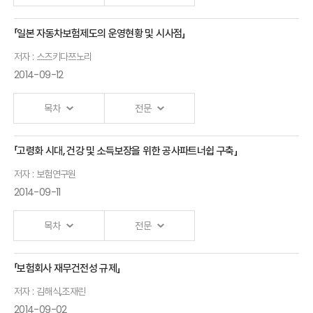
「일본 자동차보험제도의 운영현황 및 시사점」
Ⅰ.「보험회사의 자본관리와 정책과제」 발표자 :조영현
저자 : 스즈키다쯔노리
2014-09-12
목차
전문
「고령화 시대, 건강 및 소득보장을 위한 공사파트너쉽 구축」
Ⅰ.「일본 자동차보험제도의 운영현황 및 시사점」 발표자 :
저자 : 보험연구원
스즈키다쯔노리
2014-09-11
-자배책보험을 중심으로-
목차
전문
「보험회사 재무건전성 규제」
Ⅰ.「고령화 시대, 건강 및 소득보장을 위한 공사파트너쉽 구축」 발표자 :
저자 : 김해식,조재린
보험연구원
2014-09-02