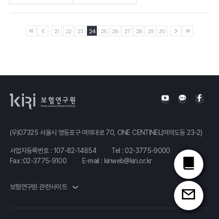
Ⅰ.「사적연금의 사회안전망 역할과 정책방안」 발표자 :류건식
21
22
23
24
25
26
27
28
29
30
(우)07325 서울시 영등포구 여의대로 70, ONE CENTINEL(여의도동 23-2)
사업자등록번호 : 107-82-14854
Tel :
02-3775-9000
Fax :02-3775-9100
E-mail :
kiriweb@kiri.or.kr
보험연구원 관련사이트