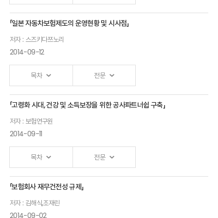
「일본 자동차보험제도의 운영현황 및 시사점」
Ⅰ.「보험회사의 자본관리와 정책과제」 발표자 :조영현
저자 : 스즈키다쯔노리
2014-09-12
목차
전문
「고령화 시대, 건강 및 소득보장을 위한 공사파트너쉽 구축」
Ⅰ.「일본 자동차보험제도의 운영현황 및 시사점」 발표자 :
저자 : 보험연구원
스즈키다쯔노리
2014-09-11
-자배책보험을 중심으로-
목차
전문
「보험회사 재무건전성 규제」
Ⅰ.「고령화 시대, 건강 및 소득보장을 위한 공사파트너쉽 구축」 발표자 :
저자 : 김해식,조재린
보험연구원
2014-09-02