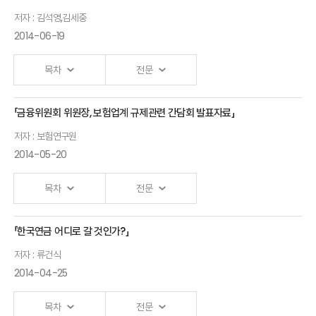
Ⅰ.「Changes in the Korea Insurance Market and
저자 : 김석영,김세중
their Implications to the Risk
Management」 발표자 :보험연구원 외
2014-06-19
목차
전문
「금융위원회 위원장, 보험업계 규제관련 간담회 발표자료」
저자 : 보험연구원
2014-05-20
목차
전문
「한국연금 어디로 갈 것인가?」
Ⅰ.「국내 보험산업 환경 변화와 대응」 발표자 :보험연구원
저자 : 류건식
2014-04-25
목차
전문