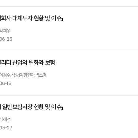
송윤아 연구위원
험회사 대체투자 현황 및 이슈」
개회사
 박희우
-06-25
김재현 한국리스크관리학회 회장
빌리티 산업의 변화와 보험」
보험회사대체투자현황과과제
축 사
: 이경수,석승훈,황현아,박소정
06-15
김근익 금융감독원 원장 직무대행
박희우 연구위원
내 일반보험시장 현황 및 이슈」
Ⅰ.「자율주행 스마트 모빌리티 산업의 변화」비공개
발표자 : 이경수
서울대
 김혜성
위험기준 자기자본(RBC)제도 운영경과 및 변
-05-27
Ⅱ.「자율주행과 모빌리티: 위험의 배분」