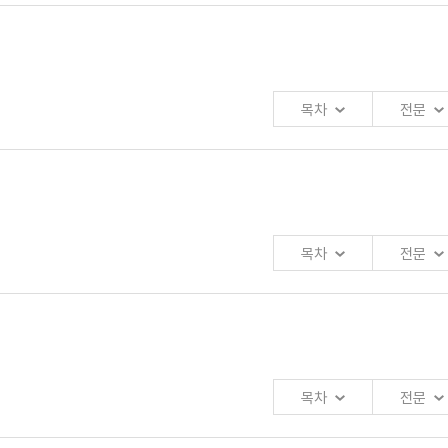
학교 경영대학 교수
장
으로」
구원 연구의원
목차
전문
학교 경영대학 교수
목차
전문
목차
전문