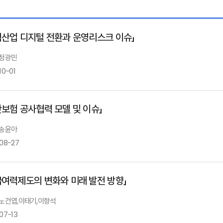
험산업 디지털 전환과 운영리스크 이슈」
 정광민
10-01
난보험 공사협력 모델 및 이슈」
금융 및 보험산업의 디지털 전환과 운영리스크
 송윤아
-08-27
정광민 포스텍 교수
급여력제도의 변화와 미래 발전 방향」
재난보험 공사협력 배경 및 모형
: 노건엽,이태기,이항석
07-13