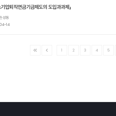
소기업퇴직연금기금제도의 도입과과제」
홍성호 보험개발원 조사국제협력팀 팀장
개회사
 손성동
-04-14
안철경 원장
보험산업의 AI 윤리문제와 윤기기준 제정 방안
1
2
3
4
5
Ⅰ.「중소기업퇴직연금기금제도의 도입과과제」
축 사
김규동 보험연구원 연구위원
발표자 : 손성동
한국금
김태현 금융위원회 사무처장
자동차보험 경상환자 진료관행 개선 방안
전용식 보험연구원 선임연구위원