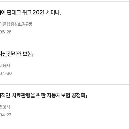
발표자 : 석승훈
서울대
이태기 금융감독원 보험리스크총괄팀 팀
아 핀테크 위크 2021 세미나」
국내 일반보험의 현황과 이슈
Ⅲ.「모빌리티 시대 보험 제도의 과제: DNA(data, network, AI)를 중심
: 산학협력의 끊어진 고리를 찾아서
: 이준섭,홍성호,김규동
발표자 : 황현아
보험연
-05-26
지급여력제도의 미래 발전 방향
Ⅳ.「자율주행차와 보험 가치 사슬의 변화」
김혜성 박사
 자산관리와 보험」
발표자 : 박소정
서울대
AI와 보험 비즈니스 전망
노건엽 보험연구원 연구위원
 이용재
-04-30
이준섭 한화생명 신사업부문 상무
지급여력제도와 보험회사경영
리적인 치료관행을 위한 자동차보험 공청회」
AI 자산관리와 보험
 전용식
-04-22
보험산업 AI 적용 현황 및 주요 이슈
이항석 성균관대학교 교수
이용재 울산과학기술원 교수