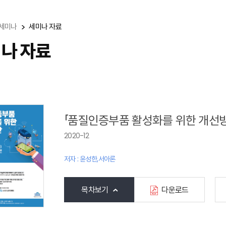
세미나
세미나 자료
나 자료
「품질인증부품 활성화를 위한 개선
2020-12
저자 : 윤성한,서아론
목차보기
다운로드