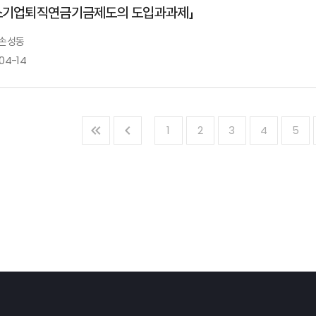
소기업퇴직연금기금제도의 도입과과제」
홍성호 보험개발원 조사국제협력팀 팀장
개회사
 손성동
-04-14
안철경 원장
보험산업의 AI 윤리문제와 윤기기준 제정 방안
1
2
3
4
5
Ⅰ.「중소기업퇴직연금기금제도의 도입과과제」
축 사
김규동 보험연구원 연구위원
발표자 : 손성동
한국금
김태현 금융위원회 사무처장
자동차보험 경상환자 진료관행 개선 방안
전용식 보험연구원 선임연구위원