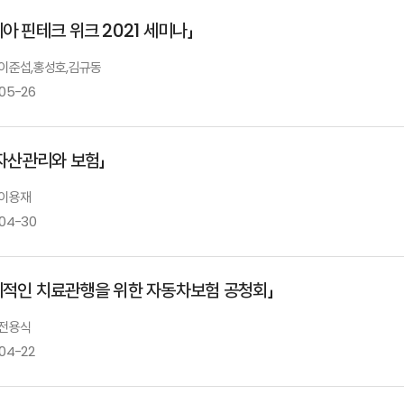
발표자 : 석승훈
서울대
이태기 금융감독원 보험리스크총괄팀 팀
아 핀테크 위크 2021 세미나」
국내 일반보험의 현황과 이슈
Ⅲ.「모빌리티 시대 보험 제도의 과제: DNA(data, network, AI)를 중심
: 산학협력의 끊어진 고리를 찾아서
: 이준섭,홍성호,김규동
발표자 : 황현아
보험연
-05-26
지급여력제도의 미래 발전 방향
Ⅳ.「자율주행차와 보험 가치 사슬의 변화」
김혜성 박사
 자산관리와 보험」
발표자 : 박소정
서울대
AI와 보험 비즈니스 전망
노건엽 보험연구원 연구위원
 이용재
-04-30
이준섭 한화생명 신사업부문 상무
지급여력제도와 보험회사경영
리적인 치료관행을 위한 자동차보험 공청회」
AI 자산관리와 보험
 전용식
-04-22
보험산업 AI 적용 현황 및 주요 이슈
이항석 성균관대학교 교수
이용재 울산과학기술원 교수