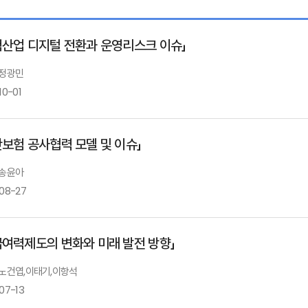
전용식 보험연구원 선임연구위원
험산업 디지털 전환과 운영리스크 이슈」
 정광민
10-01
난보험 공사협력 모델 및 이슈」
금융 및 보험산업의 디지털 전환과 운영리스크
 송윤아
-08-27
정광민 포스텍 교수
급여력제도의 변화와 미래 발전 방향」
재난보험 공사협력 배경 및 모형
: 노건엽,이태기,이항석
07-13