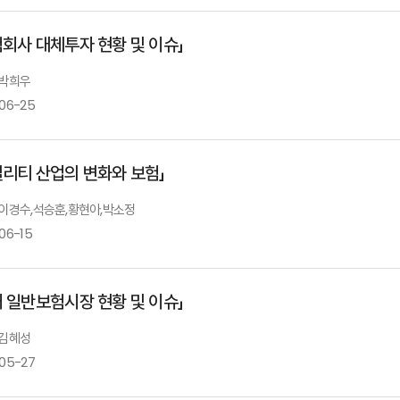
송윤아 연구위원
험회사 대체투자 현황 및 이슈」
개회사
 박희우
-06-25
김재현 한국리스크관리학회 회장
빌리티 산업의 변화와 보험」
보험회사대체투자현황과과제
축 사
: 이경수,석승훈,황현아,박소정
06-15
김근익 금융감독원 원장 직무대행
박희우 연구위원
내 일반보험시장 현황 및 이슈」
Ⅰ.「자율주행 스마트 모빌리티 산업의 변화」비공개
발표자 : 이경수
서울대
 김혜성
위험기준 자기자본(RBC)제도 운영경과 및 변
-05-27
Ⅱ.「자율주행과 모빌리티: 위험의 배분」