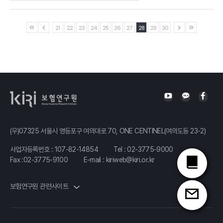
Ⅰ.「보험제도 선진화 둘러싼 주요 쟁점에 대한 검토」 발표자 :오영수
21
22
23
24
25
26
27
28
29
30
(우)07325 서울시 영등포구 여의대로 70, ONE CENTINEL(여의도동 23-2)
사업자등록번호 : 107-82-14854
Tel :
02-3775-9000
Fax :02-3775-9100
E-mail :
kiriweb@kiri.or.kr
보험연구원 관련사이트