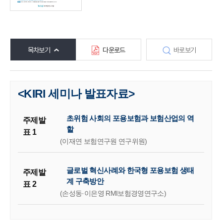
목차보기
다운로드
바로보기
<KIRI 세미나 발표자료>
초위험 사회의 포용보험과 보험산업의 역
주제발
할
표 1
(이재연 보험연구원 연구위원)
글로벌 혁신사례와 한국형 포용보험 생태
주제발
계 구축방안
표 2
(손성동·이은영 RMI보험경영연구소)