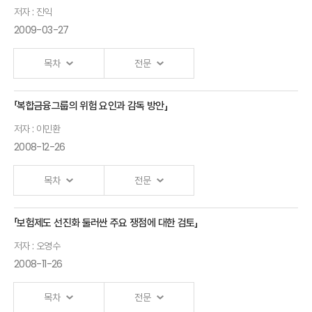
Ⅰ.「퇴직연금제도의 현황 및 개선방향」 발표자 :류건식
저자 : 진익
2009-03-27
목차
전문
「복합금융그룹의 위험 요인과 감독 방안」
Ⅰ.「금융위기관리체계 개선 방안」 발표자 :진익
저자 : 이민환
-금융보증 제도를 중심으로-
2008-12-26
목차
전문
「보험제도 선진화 둘러싼 주요 쟁점에 대한 검토」
Ⅰ.「복합금융그룹의 위험요인과 감독방안」 발표자 :이민환
저자 : 오영수
2008-11-26
목차
전문