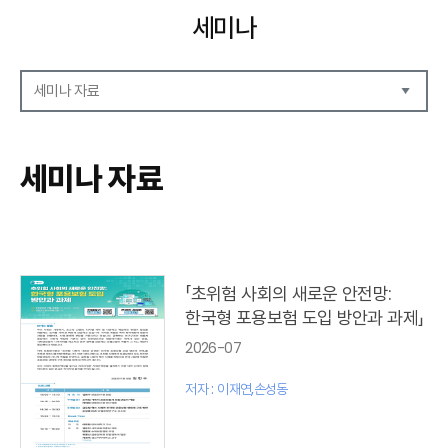
세미나
세미나 자료
세미나 자료
세미나 안내
세미나 자료
세미나 포토
「초위험 사회의 새로운 안전망:
한국형 포용보험 도입 방안과 과제」
2026-07
저자 : 이재연,손성동