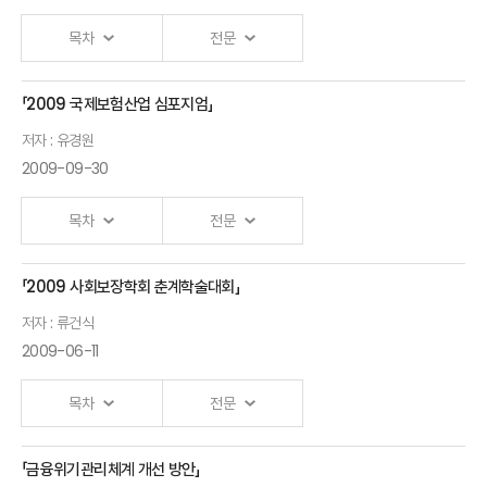
목차
전문
「2009 국제보험산업 심포지엄」
Ⅰ.「우리나라 금융의 비전과 발전방향」 발표자 :보험연구원 외
저자 : 유경원
2009-09-30
목차
전문
「2009 사회보장학회 춘계학술대회」
Ⅰ.「금융규제체제의 변화가 보험산업에 미치는 영향」 발표자 :유경원
저자 : 류건식
2009-06-11
목차
전문
「금융위기관리체계 개선 방안」