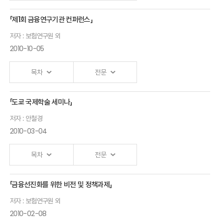
「제1회 금융연구기관 컨퍼런스」
Ⅰ.「보험산업의 신 성장과 경쟁력강화방안」 발표자 :보험연구원 외
저자 : 보험연구원 외
2010-10-05
목차
전문
「도쿄 국제학술 세미나」
Ⅰ.「저출산 고령화가 금융시장에 미치는 영향」 발표자 :보험연구원 외
저자 : 안철경
2010-03-04
목차
전문
「금융선진화를 위한 비전 및 정책과제」
Ⅰ.「보험판매채널의 혁신과 향후 과제」 발표자 :안철경
저자 : 보험연구원 외
2010-02-08