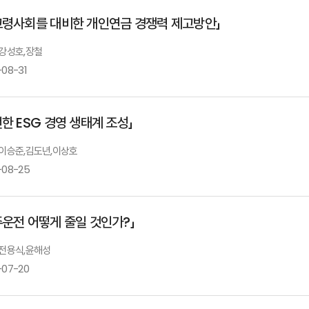
Ⅱ.「Asia Insurtech Evolution」
고령사회를 대비한 개인연금 경쟁력 제고방안」
발표자 : George Kesselman
아시아 
조영현 보험연구원 금융시장분석실장
Ⅰ.「우리나라노인돌봄서비스현황과과제」
 강성호,장철
-08-31
발표자 : 송윤아
보험연
Ⅱ.「일본 노인간병 현황과 중산층을 위한 고령자 돌봄 주택 비즈니스의 성장이 
전한 ESG 경영 생태계 조성」
발표자 : 류재광
일본간
연금시장 평가와 개인연금 활성화 방안
: 이승준,김도년,이상호
Ⅲ.「일본노인복지재단의유료노인홈운영사례」
-08-25
발표자 : ONO Nobuo
일본노
강성호 보험연구원 연구위원
주운전 어떻게 줄일 것인가?」
Ⅳ.「SOMPO그룹의고령자케어비즈니스」
Ⅰ.「주요국ESG 규제동향과시사점」
: 전용식,윤해성
발표자 : SAITO Kazuhiro
솜포케
-07-20
발표자 : 이승준
연금보험상품 경쟁력 제고 방안: BACK TO TH
보험연
Ⅱ.「ESG 경영활동 표시광고와 소비자권의: 친환경 경영활동을 중심으로」