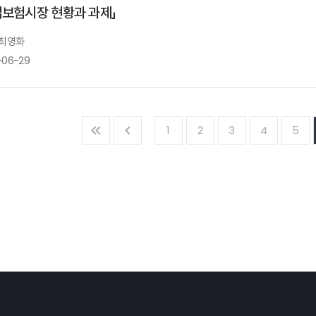
업보험시장 현황과 과제」
장철 한양대학교 교수
발표자 : 김도년
한국소
개회사
 최영화
Ⅲ.「지속가능성 투자의 지속가능성: 현황 및 개선방향」
-06-29
안철경 원장
발표자 : 이상호
자본시
1
2
3
4
5
축사
기업보험시장 현황과 과제
최영화 삼성화재 기업안전연구소 박사
정지원 손해보험협회 회장
음주운전관련형량현황과과제
윤해성 한국형사법무정책연구원선임연구