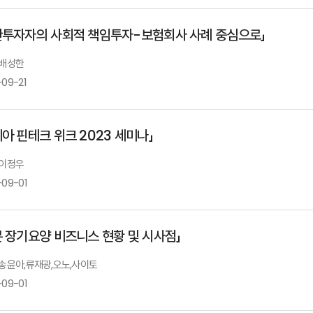
발표자 : 박종원
서울시
관투자자의 사회적 책임투자-보험회사 사례 중심으로」
개회사
 배성한
-09-21
안철경 원장
리아 핀테크 위크 2023 세미나」
2024년 경제·금융환경 전망
 이정우
기관투자자의 사회적 책임투자-보험회사 사례
-09-01
배성한 University Mississippi 박사
윤성훈 보험연구원 선임연구위원
본 장기요양 비즈니스 현황 및 시사점」
Ⅰ.「해외 인슈어테크 부문 투자 동향」
: 송윤아,류재광,오노,사이토
-09-01
발표자 : 이정우
보험연
2024년 보험산업 전망과 과제