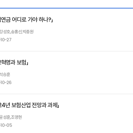
직연금 어디로 가야 하나?」
: 강성호,송홍선,박종원
-10-27
보혁명과 보험」
Ⅰ. 「성공적 연금개혁을 위한 퇴직연금 자동연금화 방안」
 석승훈
-10-26
발표자 : 강성호
보험연
Ⅱ. 「소득대체율 제고를 위한 퇴직연금 운용체계 개선」
024년 보험산업 전망과 과제」
발표자 : 송홍선
자본시
: 윤성훈,조영현
정보혁명과 보험정신
Ⅲ. 「규제·감독개혁과 정보제공」
-10-05
석승훈 서울대학교 교수