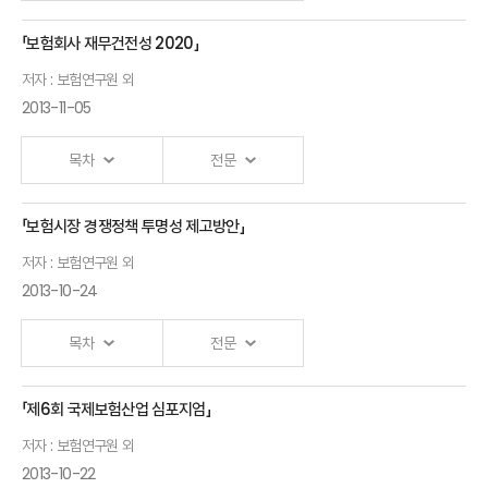
「보험회사 재무건전성 2020」
Ⅰ.「자동차보험 운영구조 개편방안 연구」 발표자 :보험연구원 외
저자 : 보험연구원 외
2013-11-05
목차
전문
「보험시장 경쟁정책 투명성 제고방안」
Ⅰ.「Solvency Regimes : Trend & Case
저자 : 보험연구원 외
Studies」 발표자 :보험연구원 외
2013-10-24
목차
전문
「제6회 국제보험산업 심포지엄」
Ⅰ.「보험시장 경쟁정책 투명성 제고방안」 발표자 :보험연구원 외
저자 : 보험연구원 외
-보험산업 규제리스크 완화를
2013-10-22