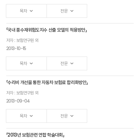
중심으로-
목차
전문
「국내 풍수재위험도지수 산출 모델의 적용방안」
Ⅰ.「Changes in U.S. Distribution Systems」 발표자 :
저자 : 보험연구원 외
보험연구원 외
2013-10-15
목차
전문
「수리비 개선을 통한 자동차 보험료 합리화방안」
Ⅰ.「국내 풍수재위험도지수 산출모형의 언더라이팅 활용」 발표자 :
저자 : 보험연구원 외
보험연구원 외
2013-09-04
목차
전문
「2013년 보험관련 연합 학술대회」