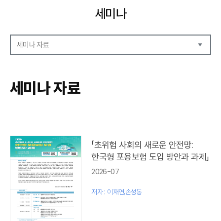
세미나
세미나 자료
세미나 자료
세미나 안내
세미나 자료
세미나 포토
「초위험 사회의 새로운 안전망:
한국형 포용보험 도입 방안과 과제」
2026-07
저자 : 이재연,손성동