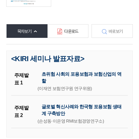
목차보기
다운로드
바로보기
<KIRI 세미나 발표자료>
초위험 사회의 포용보험과 보험산업의 역
주제발
할
표 1
(이재연 보험연구원 연구위원)
글로벌 혁신사례와 한국형 포용보험 생태
주제발
계 구축방안
표 2
(손성동·이은영 RMI보험경영연구소)