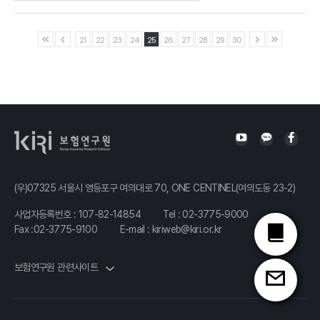
Ⅰ.「재무건전성 규제에 관한 국제적 논의와 시사점」 발표자 :보험연구원
21
22
23
24
25
26
27
28
29
30
외
(우)07325 서울시 영등포구 여의대로 70, ONE CENTINEL(여의도동 23-2)
사업자등록번호 : 107-82-14854
Tel :
02-3775-9000
Fax :02-3775-9100
E-mail :
kiriweb@kiri.or.kr
보험연구원 관련사이트