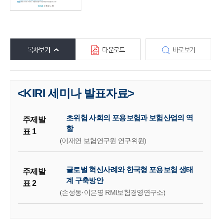
목차보기
다운로드
바로보기
<KIRI 세미나 발표자료>
초위험 사회의 포용보험과 보험산업의 역
주제발
할
표 1
(이재연 보험연구원 연구위원)
글로벌 혁신사례와 한국형 포용보험 생태
주제발
계 구축방안
표 2
(손성동·이은영 RMI보험경영연구소)