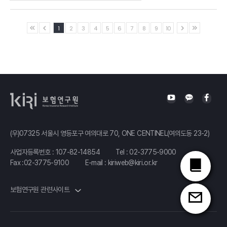
보기
(Prof. Runhuan Feng)
(ACSC))
「구독형
1
2
3
4
5
6
7
8
9
10
날씨 지수 보험의 독점 가격
주제발표
사이버 사고로 직면하게
영상
보험과
주제발표
책정
9
되는 기업의 위협
영상
보기
3
패러다임의
(Prof. Tim Boonen)
(최광희 고문, 법무법인
보기
전환」
세종)
발표자 :
해외 사이버 보험시장
정광민 교수
주제발표
현황과 시사점
영상
(POSTECH)
4
(시 라우(Sie Lau) Head of
보기
Cyber, 삼성화재)
(우)07325 서울시 영등포구 여의대로 70, ONE CENTINEL(여의도동 23-2)
사업자등록번호 : 107-82-14854
Tel :
02-3775-9000
국내 사이버 보험시장
주제발표
영상
Fax :02-3775-9100
E-mail :
kiriweb@kiri.or.kr
현황과 도전과제
5
보기
(손재희 실장, 보험연구원)
보험연구원 관련사이트
한국 사이버 보험 생태계
주제발표
구축을 위한 실천적 로드맵
영상
6
(최용민 부대표, 프로시스
보기