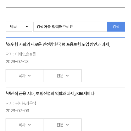
검색
「초위험 사회의 새로운 안전망:한국형 포용보험 도입 방안과 과제」
저자 : 이재연,손성동
2026-07-23
목차
전문
「생산적 금융 시대, 보험산업의 역할과 과제」 KIRI세미나
<KIRI 세미나 발표자료>
저자 : 김자봉,최우석
초위험 사회의 포용보험과 보험산업의
주제발표
2026-07-09
역할
1
(이재연 보험연구원 연구위원)
목차
전문