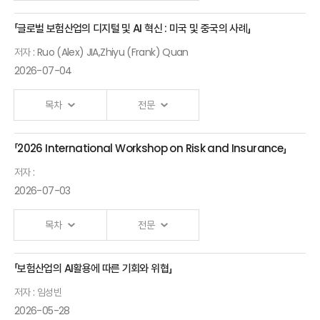
글로벌 혁신사례와 한국형 포용보험
주제발표
「글로벌 보험산업의 디지털 및 AI 혁신 : 미국 및 중국의 사례」
<KIRI 세미나 발표자료>
생태계 구축방안
2
(손성동·이은영 RMI보험경영연구소)
저자 : Ruo (Alex) JIA,Zhiyu (Frank) Quan
생산적 금융의 의미와 과제
2026-07-04
주제발표
영상
(김자봉 선임연구위원,
1
보기
한국금융연구원)
목차
전문
보험회사의 생산적 금융과
「2026 International Workshop on Risk and Insurance」
주제발표
자본관리 방안
영상
2
Insurance
(최우석 연구위원,
보기
저자 :
in the Age
보험연구원)
2026-07-03
of AI A
report
목차
전문
series of
the Geneva
「보험산업의 AI활용에 따른 기회와 위협」
<세션 1 : AI 혁명과 사이버 리스크
Association
>
저자 : 임성빈
Ruo (Alex) JIA
2026-05-28
(Peking