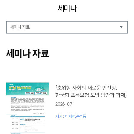
세미나
세미나 자료
세미나 자료
세미나 안내
세미나 자료
세미나 포토
「초위험 사회의 새로운 안전망:
한국형 포용보험 도입 방안과 과제」
2026-07
저자 : 이재연,손성동