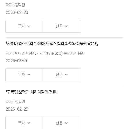
보험계리사는 왜 기후
「AI가
중고령소비자의 금융역량
저자 : 장덕진
리스크를 모델링해야
주제발표
주제발표
진단과 강화방안
그리는
영상
영상
하는가, 그리고 어떻게 할 수
2026-03-26
5
2
보기
(변혜원 선임연구위원,
보기
인슈어테크의
있는가?
보험연구원)
(Prof. Jose Garrido)
미래」
목차
전문
조봉수 상무
(LG전자)
기상 기반 보험 응용을 위한
주제발표
영상
「사이버 리스크의 일상화, 보험산업의 과제와 대응전략은?」
딥러닝
6
보기
「연금전환
(Prof. Peng Shi)
저자 : 박태환,최광희,시 라우(Sie Lau),손재희,최용민
시장
2026-03-19
현황과
<세션 3 : 보험 데이터 사이언스와
보험사의
시장 혁신>
목차
전문
경쟁력
강화」
텔레매틱스 데이터를
「구독형 보험과 패러다임의 전환」
주제발표
<KIRI 세미나 발표자료>
활용한 운전 리스크 평가: 두
영상
장덕진 박사
7
가지 주행 기반 접근법
보기
저자 : 정광민
(Northstar
(Prof. X. Sheldon Lin)
Advisory, a
최신 사이버 보안 위협
2026-02-26
Nayya
동향과 대응방안
주제발표
영상
Company,
(박태환 센터장, 안랩
주제발표
2
목차
전문
보기
DeFi 보험의 토크노믹스
영상
CFP)
사이버시큐리티센터
8