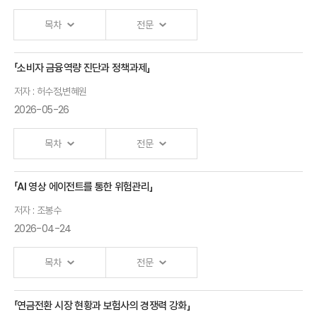
University)
보험에서의 세분화,
주제발표
영상
상호부조, 그리고 AI 리스크
목차
1
전문
보기
(Prof. Arthur Charpentier)
Driving
「소비자 금융역량 진단과 정책과제」
「보험산업의
주제발표
InsurTech
AI 시대의 보험
영상
AI활용에
2
저자 : 허수정,변혜원
Innovation
보기
(Prof. Ruo (Alex) Jia)
따른 기회와
2026-05-26
with
위협」
RealWorld
사이버 리스크 가격 산정:
주제발표
목차
전문
영상
Insurance
발표자 :
현재의 과제와 AI 기반 미래
3
보기
Data:
(Prof. Maochao Xu)
임성빈 교수
From ML
「AI 영상 에이전트를 통한 위험관리」
(고려대학교)
<KIRI 세미나 발표자료>
to AI
<세션 2 : 기후 변화와 극한 기상
저자 : 조봉수
현상>
Zhiyu (Frank)
금융소비자 역량 강화를
2026-04-24
Quan
위한 정책 추진 현황과 과제
주제발표
영상
(University of
주제발표
(허수정 팀장, 금융감독원
1
시스템적 기후 리스크 측정
목차
전문
영상
보기
Illinois Urbana-
4
금융교육국
보기
(Prof. Qihe Tang)
Champaign)
금융교육기획팀)
「연금전환 시장 현황과 보험사의 경쟁력 강화」