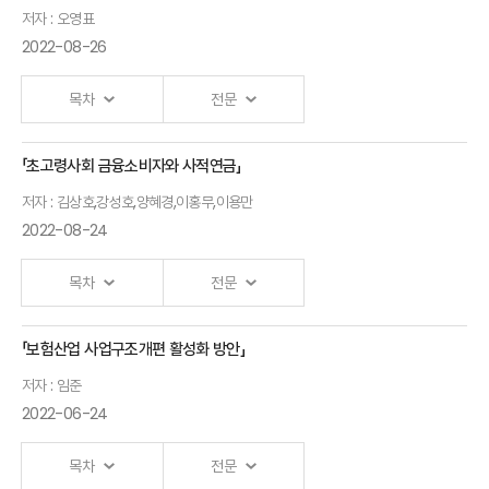
보험산업 전망
저자 : 오영표
이론 및 실증연구
김세중
2022-08-26
검토
보험연구원
박소정 교수
목차
전문
동향분석실장
(서울대학교
2023년
경영전문대학)
「초고령사회 금융소비자와 사적연금」
보험금청구권신탁의
보험산업 과제
저자 : 김상호,강성호,양혜경,이홍무,이용만
활용과 법적 쟁점
김해식
2022-08-24
오영표 변호사
보험연구원
(신영증권
연구조정실장
목차
전문
패닐리헤리티지
본부장)
「보험산업 사업구조개편 활성화 방안」
Ⅰ.「초고령사회를 대비한 공적연금과 사적연금의 역할」
저자 : 임준
발표자 : 김상호
광주과학기술원교수
2022-06-24
Ⅱ.「연금개혁과 퇴직연금의 역할」
목차
전문