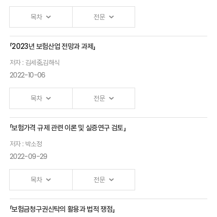
Ⅱ.「IFRS 17 및 상법상 주주배당 가능이익에서 미실현이익 공제로 인한
목차
전문
문제점 및 방안」
발표자 : 송옥렬
서울대 법학전문대학원 교수
「2023년 보험산업 전망과 과제」
자동차보험
저자 : 김세중,김해식
상해 급수
2022-10-06
개정 방향
전용식
목차
전문
보험연구원
선임연구위원
「보험가격 규제 관련 이론 및 실증연구 검토」
개회사
저자 : 박소정
2022-09-29
안철경
원장
목차
전문
2023년
「보험금청구권신탁의 활용과 법적 쟁점」
보험가격규제관련