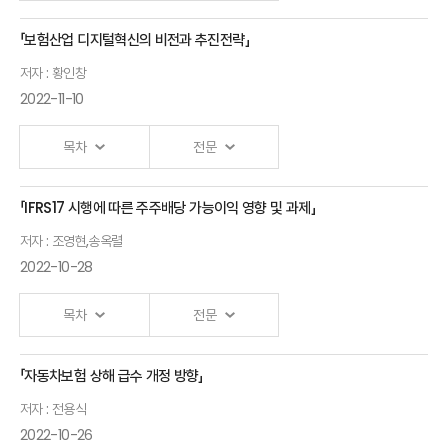
노동욱
Director
「보험산업 디지털혁신의 비전과 추진전략」
Ⅰ.「IFRS 17 시행과 계약자배당 제도 개선방안」
Coherent(Japan)
저자 : 황인창
발표자 : 노건엽
보험연구원 연구위원
2022-11-10
목차
전문
「IFRS17 시행에 따른 주주배당 가능이익 영향 및 과제」
Ⅰ.「보험산업 디지털전환을 위한 과제」
저자 : 조영현,송옥렬
발표자 : 황인창
보험연구원 연구위원
2022-10-28
Ⅱ.「디지털판매채널 성장 전략」
목차
전문
발표자 : 이상원
한화생명 DTC비즈니스팀 팀장
「자동차보험 상해 급수 개정 방향」
Ⅲ.「디지털시대 손해보험의 역할」
Ⅰ.「IFRS 17 주요 내용 및 보험회사 주주배당 가능이익 영향」
저자 : 전용식
발표자 : 황성환
신산EZ손보 디지털·상품연구실 실장
발표자 : 조영현
보험연구원 금융제도연구실장
2022-10-26