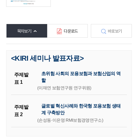
목차보기
다운로드
바로보기
<KIRI 세미나 발표자료>
초위험 사회의 포용보험과 보험산업의 역
주제발
할
표 1
(이재연 보험연구원 연구위원)
글로벌 혁신사례와 한국형 포용보험 생태
주제발
계 구축방안
표 2
(손성동·이은영 RMI보험경영연구소)