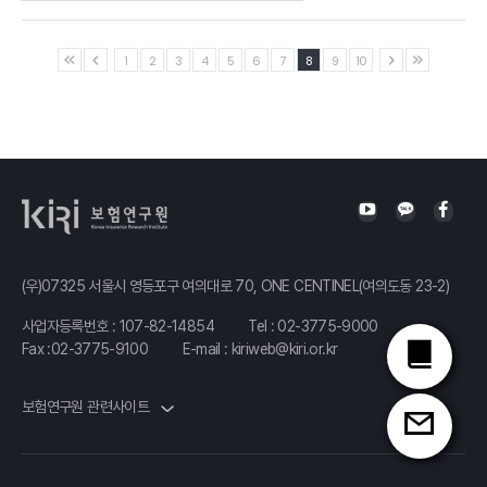
발표자 : 강성호
보험연구원 선임연구위원
Ⅲ.「기대수명과 개인연금」
보험산업사업구조개편활성화방안
1
2
3
4
5
6
7
8
9
10
발표자 : 양혜경
건국대학교 교수
임준 보험연구원 연구위원
Ⅳ.「사적연금과 지급보증: 일본의 사례를 중심으로」
발표자 :이홍무
와세다대 교수
Ⅴ.「자산 기반 연금상품: 주택자산의 연금화에 대한 국제 비교」
발표자 : 이용만
한성대학교 교수
(우)07325 서울시 영등포구 여의대로 70, ONE CENTINEL(여의도동 23-2)
사업자등록번호 : 107-82-14854
Tel :
02-3775-9000
Fax :02-3775-9100
E-mail :
kiriweb@kiri.or.kr
보험연구원 관련사이트