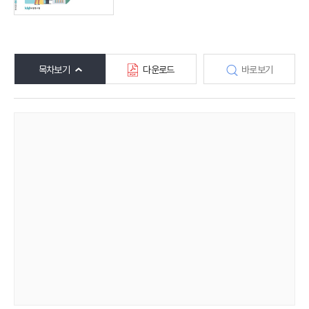
해외 보험동향(종간)
보험회사 재무분석(종간)
주간 해외보험동향(종간)
목차보기
다운로드
바로보기
해외보험금융동향(종간)