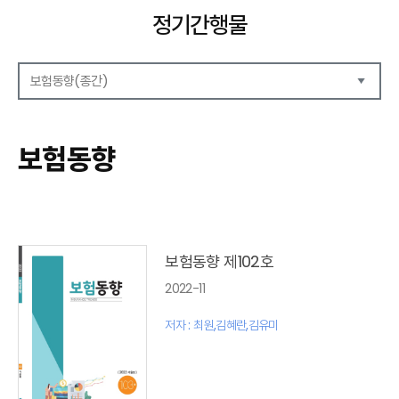
정기간행물
보험동향(종간)
해외보험리포트
보험산업전망
보험동향
보험금융연구
KIRI 리포트
KIRI 고령화리뷰
KIRI 보험법리뷰
최신보험정보
최신 해외보험연구동향
보험동향 제102호
연차보고서
2022-11
보험총서
보험동향(종간)
저자 : 최원,김혜란,김유미
경영환경(종간)
보험 동향(종간)
테마진단(종간)