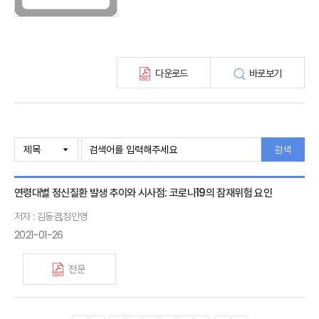
최신보험정보
최신 해외보험연구동향
연차보고서
보험총서
다운로드
바로보기
보험동향(종간)
해외 보험동향(종간)
보험회사 재무분석(종간)
주간 해외보험동향(종간)
해외보험금융동향(종간)
검색
연령대별 정신질환 발생 추이와 시사점: 코로나19의 잠재위험 요인
저자 : 김동겸,정인영
2021-01-26
전문