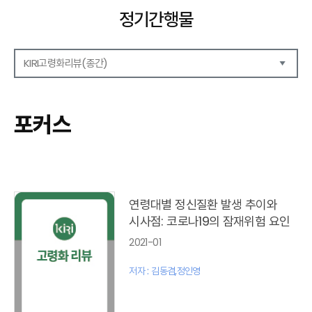
정기간행물
KIRI고령화리뷰(종간)
해외보험리포트
보험산업전망
포커스
보험금융연구
KIRI 리포트
KIRI 고령화리뷰
포커스(종간)
이슈 분석(종간)
연령대별 정신질환 발생 추이와
해외 학술연구 분석(종간)
시사점: 코로나19의 잠재위험 요인
국내외동향(종간)
2021-01
특별기고(종간)
고령화리뷰 모음집(종간)
저자 : 김동겸,정인영
테마진단(종간)
KIRI 보험법리뷰