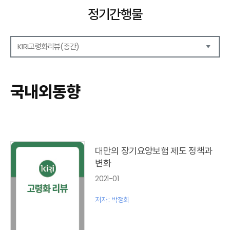
정기간행물
KIRI고령화리뷰(종간)
해외보험리포트
보험산업전망
국내외동향
보험금융연구
KIRI 리포트
KIRI 고령화리뷰
포커스(종간)
이슈 분석(종간)
대만의 장기요양보험 제도 정책과
해외 학술연구 분석(종간)
변화
국내외동향(종간)
2021-01
특별기고(종간)
고령화리뷰 모음집(종간)
저자 : 박정희
테마진단(종간)
KIRI 보험법리뷰