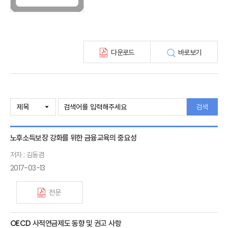
최신보험정보
최신 해외보험연구동향
연차보고서
보험총서
다운로드
바로보기
보험동향(종간)
해외 보험동향(종간)
보험회사 재무분석(종간)
주간 해외보험동향(종간)
해외보험금융동향(종간)
검색
노후소득보장 강화를 위한 금융교육의 중요성
저자 : 김동겸
2017-03-13
전문
OECD 사적연금제도 동향 및 권고 사항