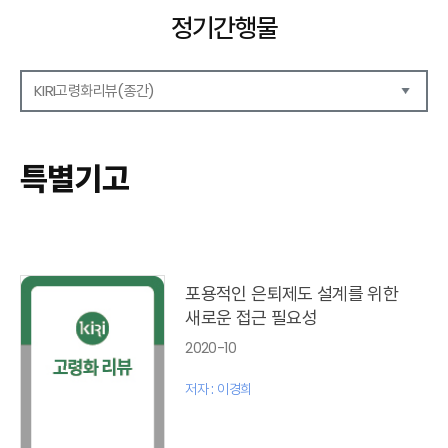
정기간행물
KIRI고령화리뷰(종간)
해외보험리포트
보험산업전망
특별기고
보험금융연구
KIRI 리포트
KIRI 고령화리뷰
포커스(종간)
이슈 분석(종간)
포용적인 은퇴제도 설계를 위한
해외 학술연구 분석(종간)
새로운 접근 필요성
국내외동향(종간)
2020-10
특별기고(종간)
고령화리뷰 모음집(종간)
저자 : 이경희
테마진단(종간)
KIRI 보험법리뷰