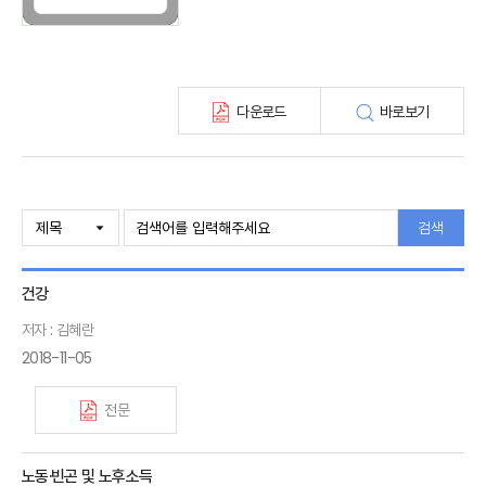
최신보험정보
최신 해외보험연구동향
연차보고서
보험총서
다운로드
바로보기
보험동향(종간)
해외 보험동향(종간)
보험회사 재무분석(종간)
주간 해외보험동향(종간)
해외보험금융동향(종간)
검색
건강
저자 : 김혜란
2018-11-05
전문
노동·빈곤 및 노후소득