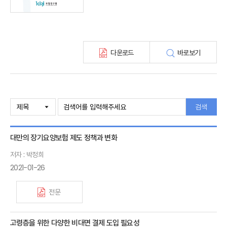
최신보험정보
최신 해외보험연구동향
연차보고서
보험총서
다운로드
바로보기
보험동향(종간)
해외 보험동향(종간)
보험회사 재무분석(종간)
주간 해외보험동향(종간)
해외보험금융동향(종간)
검색
대만의 장기요양보험 제도 정책과 변화
저자 : 박정희
2021-01-26
전문
고령층을 위한 다양한 비대면 결제 도입 필요성