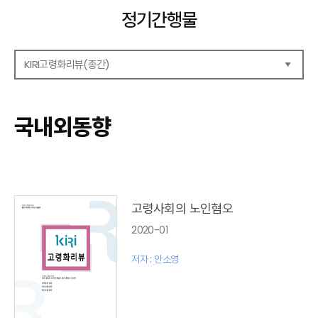
정기간행물
KIRI고령화리뷰(종간)
해외보험리포트
보험산업전망
국내외동향
보험금융연구
KIRI 리포트
KIRI 고령화리뷰
포커스(종간)
이슈 분석(종간)
고령사회의 노인혐오
해외 학술연구 분석(종간)
2020-01
국내외동향(종간)
특별기고(종간)
저자 : 안소영
고령화리뷰 모음집(종간)
테마진단(종간)
KIRI 보험법리뷰