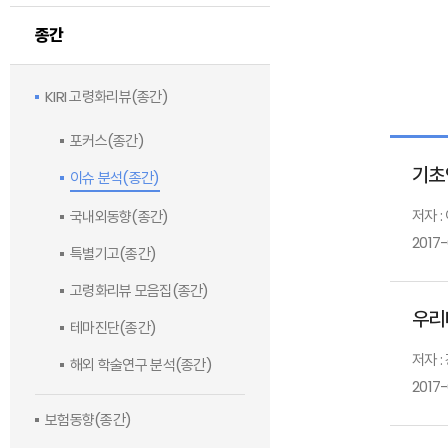
종간
KIRI 고령화리뷰(종간)
포커스(종간)
기초
이슈 분석(종간)
저자 :
국내외동향(종간)
2017-
특별기고(종간)
고령화리뷰 모음집(종간)
우리
테마진단(종간)
저자 :
해외 학술연구 분석(종간)
2017
보험동향(종간)