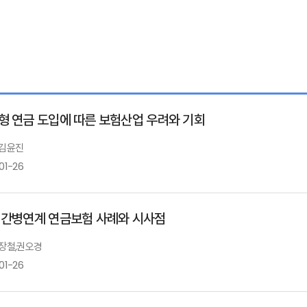
형 연금 도입에 따른 보험산업 우려와 기회
 김윤진
01-26
 간병연계 연금보험 사례와 시사점
 장철,권오경
01-26