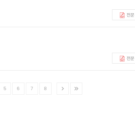
전문
전문
5
6
7
8