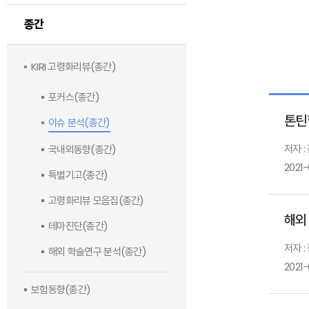
종간
KIRI 고령화리뷰(종간)
포커스(종간)
톤틴
이슈 분석(종간)
저자 :
국내외동향(종간)
2021-
특별기고(종간)
고령화리뷰 모음집(종간)
해외
테마진단(종간)
저자 :
해외 학술연구 분석(종간)
2021-
보험동향(종간)