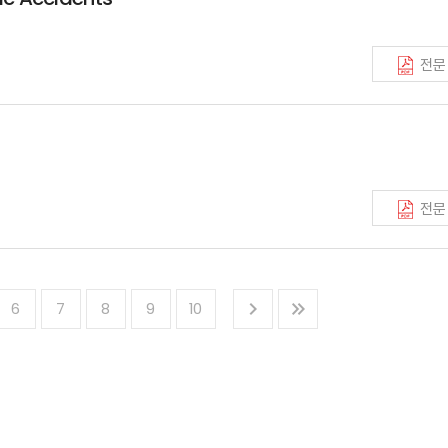
전문
전문
6
7
8
9
10