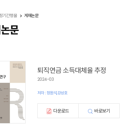
정기간행물
게재논문
재논문
퇴직연금 소득대체율 추정
2024-03
저자 : 정원석,강성호
다운로드
바로보기