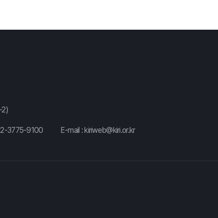
2)
02-3775-9100
E-mail :
kiriweb@kiri.or.kr