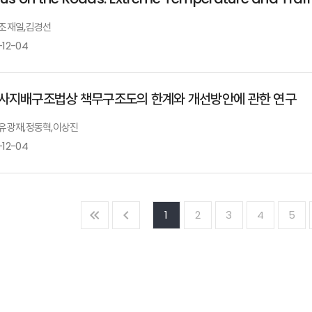
: 조재일,김경선
-12-04
사지배구조법상 책무구조도의 한계와 개선방안에 관한 연구
: 유광재,정동혁,이상진
-12-04
1
2
3
4
5